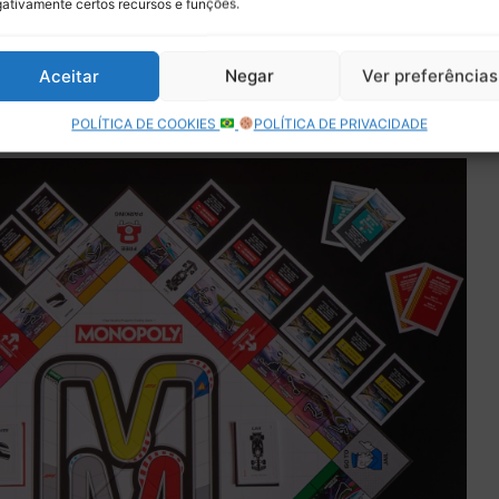
ativamente certos recursos e funções.
Aceitar
Negar
Ver preferências
ar em mais um campo popular, aproveitando a experiência
 criação de jogos da Hasbro.
POLÍTICA DE COOKIES
POLÍTICA DE PRIVACIDADE