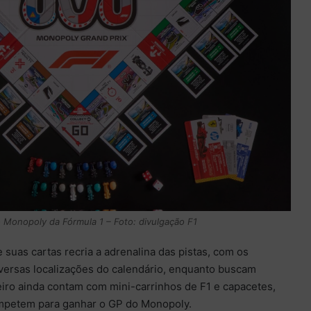
o Monopoly da Fórmula 1 – Foto: divulgação F1
 suas cartas recria a adrenalina das pistas, com os
versas localizações do calendário, enquanto buscam
leiro ainda contam com mini-carrinhos de F1 e capacetes,
mpetem para ganhar o GP do Monopoly.