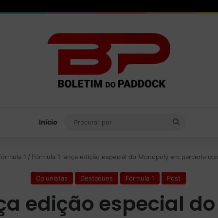
Procurar
Início
por
Fórmula 1
/
Fórmula 1 lança edição especial do Monopoly em parceria co
Colunistas
Destaques
Fórmula 1
Post
nça edição especial d