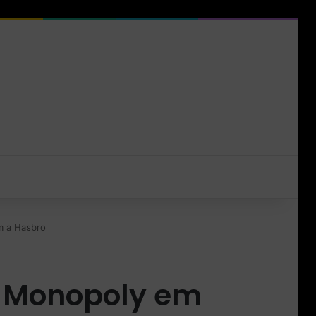
m a Hasbro
o Monopoly em