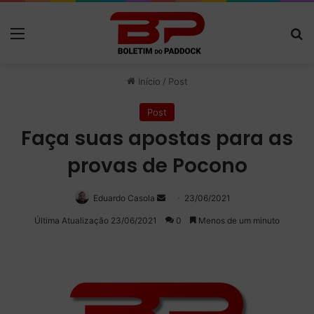
Menu
P
Início
/
Post
Post
Faça suas apostas para as
provas de Pocono
Eduardo Casola
Mande
23/06/2021
um
Última Atualização 23/06/2021
0
Menos de um minuto
e-
mail