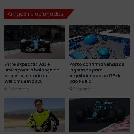
B
o
o
W
Artigos relacionados
l
S
ã
e
o
r
a
i
p
e
ó
s
s
:
a
a
Entre expectativas e
Porto confirma venda de
e
t
limitações: o balanço da
ingressos para
t
e
primeira metade da
arquibancada no GP de
a
m
Williams em 2026
São Paulo
p
p
5 dias atrás
5 dias atrás
a
o
d
r
e
a
N
d
a
a
s
2
h
0
v
2