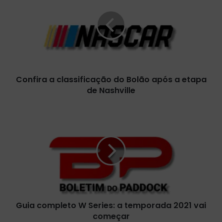
n
f
i
r
a
a
c
Confira a classificação do Bolão após a etapa
l
de Nashville
a
s
s
G
i
u
f
i
i
a
c
c
a
o
ç
m
ã
p
o
l
d
Guia completo W Series: a temporada 2021 vai
e
o
começar
t