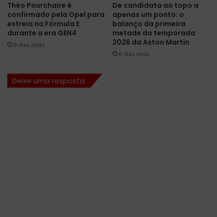
Théo Pourchaire é
De candidata ao topo a
i
1
confirmado pela Opel para
apenas um ponto: o
l
v
estreia na Fórmula E
balanço da primeira
l
a
durante a era GEN4
metade da temporada
e
i
2026 da Aston Martin
6 dias atrás
c
6 dias atrás
o
m
Deixe uma resposta
e
ç
a
r