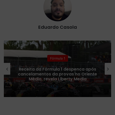
Eduardo Casola
Fórmula 1
Receita da Fórmula 1 despenca após
cancelamentos da provas no Oriente
Médio, revela Liberty Media
C
o