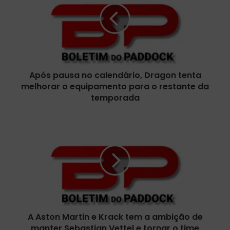
s
p
a
u
s
a
Após pausa no calendário, Dragon tenta
n
melhorar o equipamento para o restante da
o
c
temporada
a
l
A
e
A
n
s
d
t
á
o
r
n
i
M
o
a
,
r
D
A Aston Martin e Krack tem a ambição de
t
r
manter Sebastian Vettel e tornar o time
i