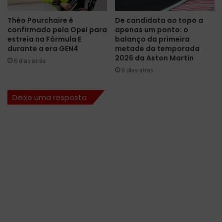
i
a
p
n
Théo Pourchaire é
De candidata ao topo a
a
t
confirmado pela Opel para
apenas um ponto: o
m
e
estreia na Fórmula E
balanço da primeira
e
r
durante a era GEN4
metade da temporada
n
S
2026 da Aston Martin
6 dias atrás
t
e
6 dias atrás
o
b
p
a
a
Deixe uma resposta
s
r
t
a
i
o
a
r
n
e
V
s
e
t
t
a
t
n
e
t
l
e
e
d