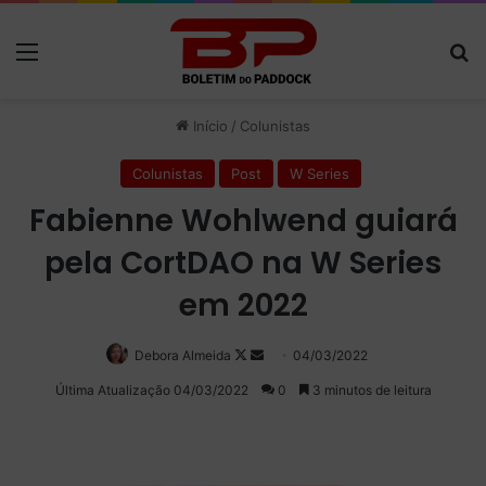
Menu
P
Início
/
Colunistas
Colunistas
Post
W Series
Fabienne Wohlwend guiará
pela CortDAO na W Series
em 2022
Debora Almeida
Follow
Mande
04/03/2022
on
um
Última Atualização 04/03/2022
0
3 minutos de leitura
X
e-
mail