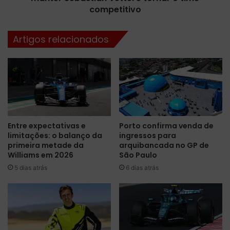
a
n
competitivo
g
e
o
K
Artigos relacionados
n
r
t
a
e
c
n
k
t
t
a
e
m
m
e
a
l
Entre expectativas e
Porto confirma venda de
a
limitações: o balanço da
ingressos para
h
m
primeira metade da
arquibancada no GP de
o
b
Williams em 2026
São Paulo
r
i
a
5 dias atrás
6 dias atrás
ç
r
ã
o
o
e
d
q
e
u
m