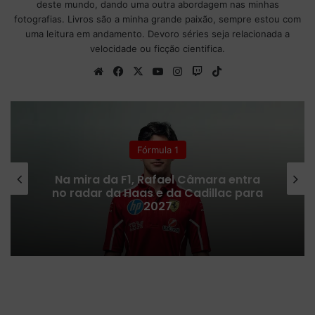
deste mundo, dando uma outra abordagem nas minhas
fotografias. Livros são a minha grande paixão, sempre estou com
uma leitura em andamento. Devoro séries seja relacionada a
velocidade ou ficção cientifica.
We
Fa
X
Yo
Ins
Tw
Tik
bsi
ce
uT
tag
itc
To
te
bo
ub
ra
h
k
ok
e
m
Fórmula 1
Na mira da F1, Rafael Câmara entra
no radar da Haas e da Cadillac para
2027
A
p
ó