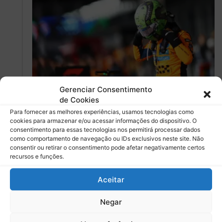
Fórmula 1
Gerenciar Consentimento
de Cookies
Debora Almeida
0
Para fornecer as melhores experiências, usamos tecnologias como
McLaren lamenta desclassificação
cookies para armazenar e/ou acessar informações do dispositivo. O
consentimento para essas tecnologias nos permitirá processar dados
de Norris e Piastri e pede desculpas
como comportamento de navegação ou IDs exclusivos neste site. Não
após irregularidade
consentir ou retirar o consentimento pode afetar negativamente certos
recursos e funções.
Equipe atribui desgaste da prancha a oscilações
inesperadas no MCL39 e admite frustração com perda
Aceitar
de pontos importantes na reta…
Negar
Leia mais »