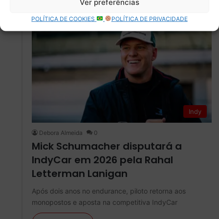
Ver preferências
24 novembro
POLÍTICA DE COOKIES
POLÍTICA DE PRIVACIDADE
Indy
Debora Almeida
0
Mick Schumacher disputará a
IndyCar em 2026 pela Rahal
Letterman Lanigan
Após dois anos no endurance, piloto retorna aos
monopostos e aposta na competitiva IndyCar