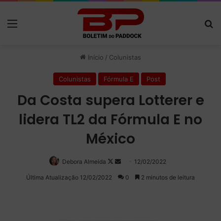
Menu
P
Início
/
Colunistas
Colunistas
Fórmula E
Post
Da Costa supera Lotterer e
lidera TL2 da Fórmula E no
México
Debora Almeida
Follow
Mande
12/02/2022
on
um
Última Atualização 12/02/2022
0
2 minutos de leitura
X
e-
mail