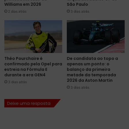
a
r
Williams em 2026
São Paulo
F
a
2 dias atrás
3 dias atrás
ó
v
r
a
m
a
u
p
l
o
a
l
E
e
n
p
Théo Pourchaire é
De candidata ao topo a
o
a
confirmado pela Opel para
apenas um ponto: o
M
r
estreia na Fórmula E
balanço da primeira
é
a
durante a era GEN4
metade da temporada
x
o
2026 da Aston Martin
3 dias atrás
i
e
3 dias atrás
c
P
o
r
Deixe uma resposta
i
x
d
o
M