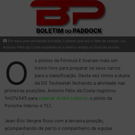
Em mais uma atividade acirrada, Lotterer que era o líder da sessão, viu
Antonio Félix da Costa estabelecer o melhor tempo ao final da sessão
O
s pilotos da Fórmula E tiveram mais um
treino livre para preparar os seus carros
para a classificação. Desta vez vimos a dupla
da DS Techeetah fechando a atividade nas
primeiras posições. Antonio Félix da Costa registrou
1m07s345 para
superar André Lotterer
, o piloto da
Porsche liderou o TL1.
Jean-Éric Vergne ficou com a terceira posição,
acompanhando de perto o companheiro de equipe