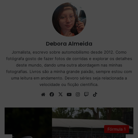
Debora Almeida
Jornalista, escrevo sobre automobilismo desde 2012. Como
fotógrafa gosto de fazer fotos de corridas e explorar os detalhes
deste mundo, dando uma outra abordagem nas minhas
fotografias. Livros são a minha grande paixão, sempre estou com
uma leitura em andamento. Devoro séries seja relacionada a
velocidade ou ficção cientifica.
We
Fa
X
Yo
Ins
Tw
Tik
bsi
ce
uT
tag
itc
To
te
bo
ub
ra
h
k
ok
e
m
Fórmula 1