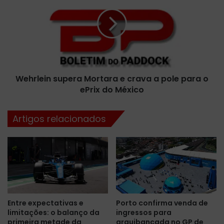
a
h
p
r
r
l
i
e
m
i
e
n
i
s
r
Wehrlein supera Mortara e crava a pole para o
u
o
ePrix do México
p
t
e
r
r
Artigos relacionados
e
a
i
M
n
o
o
r
l
t
i
a
v
r
r
a
Entre expectativas e
Porto confirma venda de
e
e
limitações: o balanço da
ingressos para
d
c
primeira metade da
arquibancada no GP de