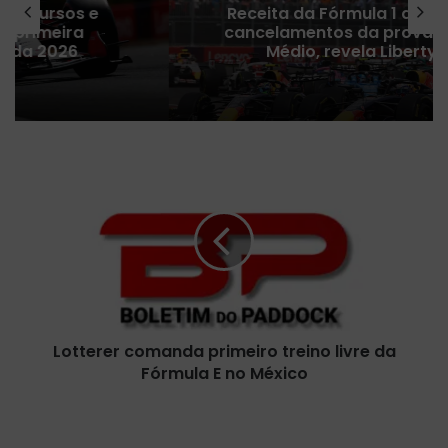
Receita da Fórmula 1 despenca após
cancelamentos da provas no Oriente
Médio, revela Liberty Media
L
o
t
t
e
r
e
r
c
Lotterer comanda primeiro treino livre da
o
Fórmula E no México
m
a
n
W
d
e