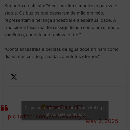
Segundo o estilista: “A cor marfim simboliza a pureza e
status. Os búzios que passaram de mão em mão,
representam a herança ancestral e a espiritualidade. A
tradicional faixa real foi ressignificada como um símbolo
xamânico, conectando realeza e rito.”
“Conta ancestrais e pérolas de água doce brilham como
diamantes cor de granada… amuletos eternos”.
— F1 Australian
How many letters in
Grand Prix
HAMILTON?
#MetGala
#F1
Clique para aceitar os cookies marketing e
(@ausgrandprix)
ativar este conteúdo
pic.twitter.com/M3OHvxeGy9
May 6, 2025