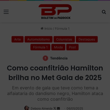
Menu
P
Início
/
Fórmula 1
Arte
Automobilismo
Colunistas
Destaques
Fórmula 1
Moda
Post
Tendência
Como coanfitrião Hamilton
brilha no Met Gala de 2025
Em evento de gala que teve como tema a
alfaiataria do dandismo negro, Hamilton ataca
como coanfitrião
Debora Almeida
Follow
Mande
06/05/2025