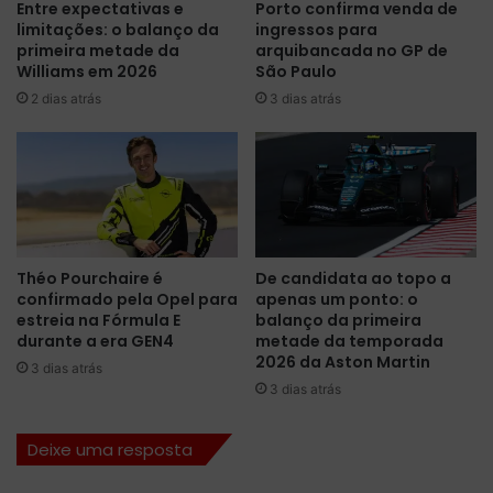
Entre expectativas e
Porto confirma venda de
é
a
limitações: o balanço da
ingressos para
d
t
primeira metade da
arquibancada no GP de
o
u
Williams em 2026
São Paulo
m
a
2 dias atrás
3 dias atrás
i
l
n
i
a
z
d
a
a
ç
p
õ
e
e
l
s
Théo Pourchaire é
De candidata ao topo a
a
p
confirmado pela Opel para
apenas um ponto: o
M
a
estreia na Fórmula E
balanço da primeira
c
r
durante a era GEN4
metade da temporada
L
a
2026 da Aston Martin
3 dias atrás
a
Í
3 dias atrás
r
m
e
o
Deixe uma resposta
n
l
a