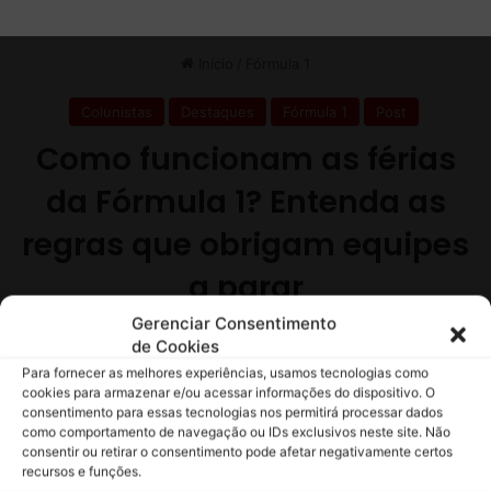
ç
ã
o
n
a
t
e
m
p
o
r
a
d
a
Gerenciar Consentimento
de Cookies
Para fornecer as melhores experiências, usamos tecnologias como
cookies para armazenar e/ou acessar informações do dispositivo. O
consentimento para essas tecnologias nos permitirá processar dados
como comportamento de navegação ou IDs exclusivos neste site. Não
consentir ou retirar o consentimento pode afetar negativamente certos
recursos e funções.