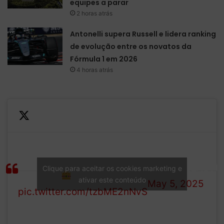
equipes a parar
2 horas atrás
Antonelli supera Russell e lidera ranking
de evolução entre os novatos da
Fórmula 1 em 2026
4 horas atrás
Anna Wintour with Colman
— HYPEBEAST
Domingo and Lewis
(@HYPEBEAST)
Clique para aceitar os cookies marketing e
Hamilton
ativar este conteúdo
May 5, 2025
pic.twitter.com/tzbME2nNvS