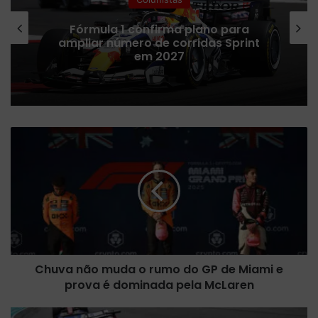
Na mira da F1, Rafael Câmara entra
no radar da Haas e da Cadillac para
2027
C
h
u
v
a
n
ã
o
m
Chuva não muda o rumo do GP de Miami e
u
prova é dominada pela McLaren
d
a
o
F