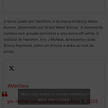
O terno usado por Hamilton, é da marca britânica Wales
Bonner, desenhado por Grace Waler Bonner. A vestimenta
contava com gravata borboleta e uma boina off-white. O
estilista de Hamilton, Eric J McNeal, acrescentou joias
Briony Raymond, como um broche e anéis ao look do
piloto.
#MetGala
co-chair Lewis
— GQ Magazine
Hamilton
(@GQMagazine)
Clique para aceitar os cookies marketing e
ativar este conteúdo
pic.twitter.com/3tXwN8O5TE
May 5, 2025