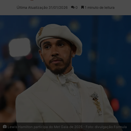
on
um
Última Atualização 31/01/2026
0
1 minuto de leitura
X
e-
mail
Lewis Hamilton participa do Met Gala de 2025 - Foto: divulgação Fórmula