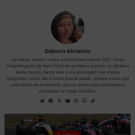
Debora Almeida
Jornalista, escrevo sobre automobilismo desde 2012. Como
fotógrafa gosto de fazer fotos de corridas e explorar os detalhes
deste mundo, dando uma outra abordagem nas minhas
fotografias. Livros são a minha grande paixão, sempre estou com
uma leitura em andamento. Devoro séries seja relacionada a
velocidade ou ficção cientifica.
We
Fa
X
Yo
Ins
Tw
Tik
bsi
ce
uT
tag
itc
To
te
bo
ub
ra
h
k
ok
e
m
Fórmula 1