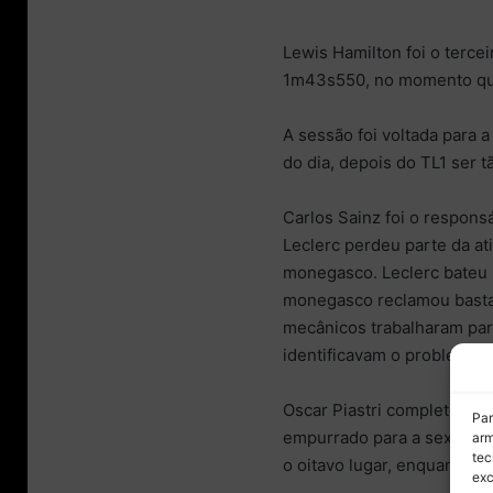
Lewis Hamilton foi o terce
1m43s550, no momento que
A sessão foi voltada para 
do dia, depois do TL1 ser t
Carlos Sainz foi o responsá
Leclerc perdeu parte da at
monegasco. Leclerc bateu 
monegasco reclamou bastant
mecânicos trabalharam para
identificavam o problema.
Oscar Piastri completou a 
Par
empurrado para a sexta pos
arm
tec
o oitavo lugar, enquanto 
exc