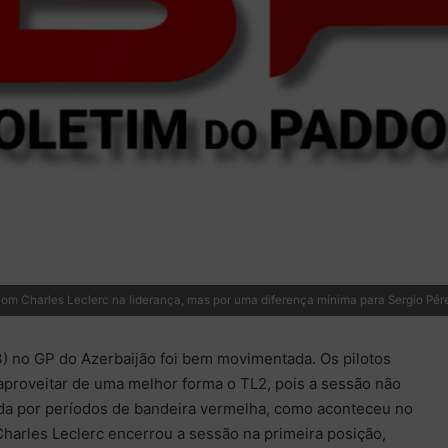
com Charles Leclerc na liderança, mas por uma diferença mínima para Sergio Pér
13) no GP do Azerbaijão foi bem movimentada. Os pilotos
proveitar de uma melhor forma o TL2, pois a sessão não
ida por períodos de bandeira vermelha, como aconteceu no
 Charles Leclerc encerrou a sessão na primeira posição,