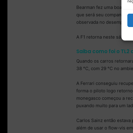
neg
Bearman fez uma boa ativi
que será seu companheiro 
observada no desempenho 
A F1 retorna neste sábado 
Saiba como foi o TL2 
Quando os carros retornara
38 °C, com 29 °C no ambie
A Ferrari conseguiu recupe
forma o piloto logo retorno
monegasco começou a recl
puxando muito para um lad
Carlos Sainz então estava 
além de usar o flow-vis em 