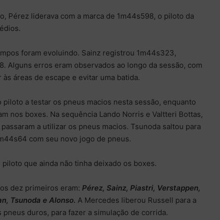
, Pérez liderava com a marca de 1m44s598, o piloto da
édios.
empos foram evoluindo. Sainz registrou 1m44s323,
. Alguns erros eram observados ao longo da sessão, com
r às áreas de escape e evitar uma batida.
o piloto a testar os pneus macios nesta sessão, enquanto
m nos boxes. Na sequência Lando Norris e Valtteri Bottas,
passaram a utilizar os pneus macios. Tsunoda saltou para
 1m44s64 com seu novo jogo de pneus.
 piloto que ainda não tinha deixado os boxes.
os dez primeiros eram:
Pérez, Sainz, Piastri, Verstappen,
an, Tsunoda e Alonso.
A Mercedes liberou Russell para a
s pneus duros, para fazer a simulação de corrida.