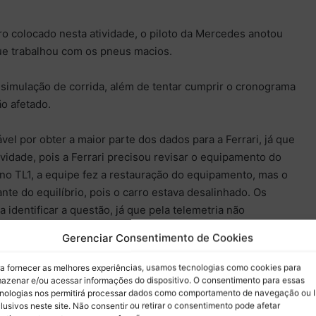
iro colocado nesta atividade, o piloto da Mercedes anotou
 trabalhou com os pneus macios.
a simulação de corrida, além de tentar cumprir o cronograma
ão afetado.
vel por obter a maior parte dos dados para a Ferrari, já que
ividade, pois a Ferrari precisou revisar o equipamento do
no TL1, a equipe fez a restauração do equipamento, mas o
e do equilíbrio, pois o carro estava desalinhado. Os
 identificar a questão, já que pela telemetria não
Gerenciar Consentimento de Cookies
sessão ocupando o quinto lugar. Max Verstappen foi
a fornecer as melhores experiências, usamos tecnologias como cookies para
ição, seguido por Lance Stroll. Nico Hülkenberg ficou com
azenar e/ou acessar informações do dispositivo. O consentimento para essas
nologias nos permitirá processar dados como comportamento de navegação ou 
George Russell e Oliver Bearman completaram o Top-10.
lusivos neste site. Não consentir ou retirar o consentimento pode afetar