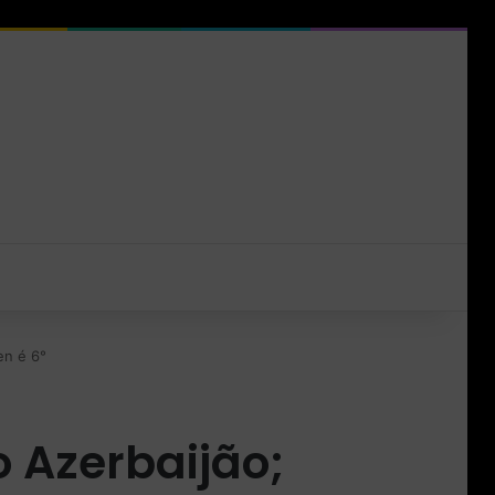
en é 6°
o Azerbaijão;