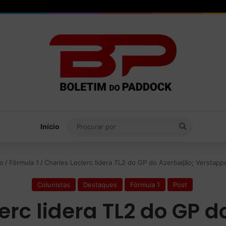
Procurar
Início
por
io
/
Fórmula 1
/
Charles Leclerc lidera TL2 do GP do Azerbaijão; Verstapp
Colunistas
Destaques
Fórmula 1
Post
erc lidera TL2 do GP d