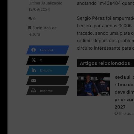
anotando 1m43s484 quando 
Última Atualização
l
d
13/09/2024
o
e
w
u
Sergio Pérez foi empurrad
0
o
m
Leclerc por apenas 0s006
3 minutos de
n
e
traçado, sendo uma pista q
leitura
X
-
redimir depois dos problem
m
a
circuito interessante para 
Facebook
i
l
X
Artigos relacionados
Linkedin
Red Bull
ritmo de
Compartilhar via e-
Imprimir
deve dim
mail
priorizar
2027
6 horas a