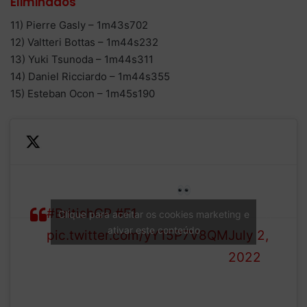
Eliminados
11) Pierre Gasly – 1m43s702
12) Valtteri Bottas – 1m44s232
13) Yuki Tsunoda – 1m44s311
14) Daniel Ricciardo – 1m44s355
15) Esteban Ocon – 1m45s190
—
Q2 CLASSIFICATION
Formula
#BritishGP
#F1
1 (@F1)
Clique para aceitar os cookies marketing e
ativar este conteúdo
pic.twitter.com/yY15P7V8QM
July 2,
2022