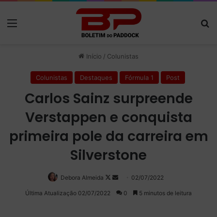
Menu
P
Início
/
Colunistas
Colunistas
Destaques
Fórmula 1
Post
Carlos Sainz surpreende
Verstappen e conquista
primeira pole da carreira em
Silverstone
Debora Almeida
Follow
Mande
02/07/2022
on
um
Última Atualização 02/07/2022
0
5 minutos de leitura
X
e-
mail