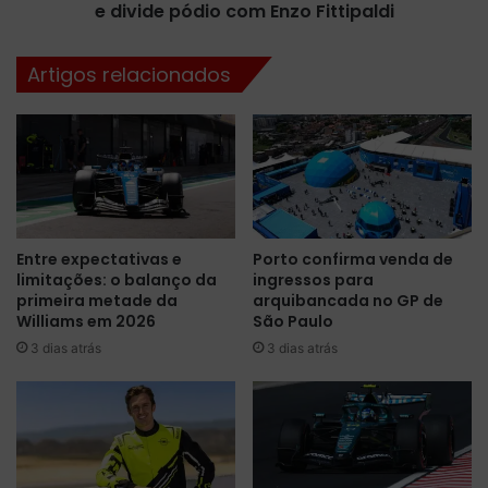
r
e divide pódio com Enzo Fittipaldi
e
m
p
a
r
Artigos relacionados
d
o
o
v
m
a
i
s
n
p
a
r
n
i
t
n
Entre expectativas e
Porto confirma venda de
e
t
limitações: o balanço da
ingressos para
n
d
primeira metade da
arquibancada no GP de
a
a
Williams em 2026
São Paulo
I
F
3 dias atrás
3 dias atrás
n
2
g
n
l
a
a
I
t
n
e
g
r