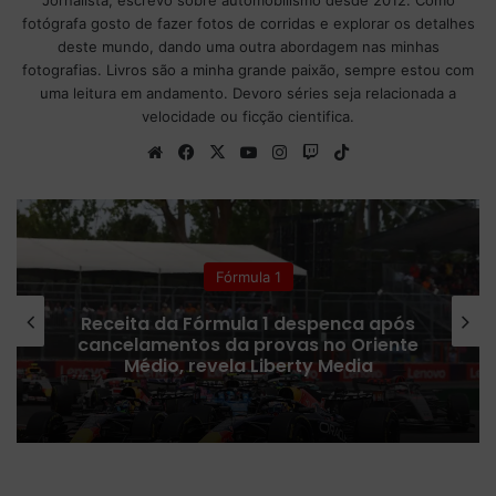
Jornalista, escrevo sobre automobilismo desde 2012. Como
fotógrafa gosto de fazer fotos de corridas e explorar os detalhes
deste mundo, dando uma outra abordagem nas minhas
fotografias. Livros são a minha grande paixão, sempre estou com
uma leitura em andamento. Devoro séries seja relacionada a
velocidade ou ficção cientifica.
We
Fa
X
Yo
Ins
Tw
Tik
bsi
ce
uT
tag
itc
To
te
bo
ub
ra
h
k
ok
e
m
Colunistas
Fórmula 1 confirma plano para
ampliar número de corridas Sprint
em 2027
J