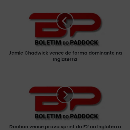
a
m
i
e
C
h
a
d
Jamie Chadwick vence de forma dominante na
w
Inglaterra
i
c
k
D
v
o
e
o
n
h
c
a
e
n
d
v
e
e
f
n
o
Doohan vence prova sprint da F2 na Inglaterra
c