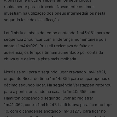
AlphaTauri e McLaren liberaram os seus pilotos
rapidamente para o traçado. Novamente os times
investiam na utilização dos pneus intermediários nesta
segunda fase da classificação.
Latifi abriu a tabela de tempo anotando 1m45s161, para na
sequência Zhou ficar com a liderança momentânea pois
anotou 1m44s029. Russell reclamava da falta de
aderência, os tempos tinham aumentado por conta da
chuva que deixou a pista mais molhada.
Norris saltou para o segundo lugar cravando 1m41s821,
enquanto Riccardo tinha 1m44s355 para ocupar apenas o
décimo segundo lugar. Na sequência Verstappen retornou
para a ponta, entrando na casa de 1m40s655, com
Hamilton ocupando o segundo lugar ao registrar
1m41s062, contra 1m41s247. Latifi lutava para ficar no top-
10, com o canadense anotando 1m43s273 para ficar no