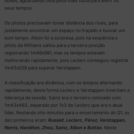
boxes, aguardando uma pista mais vazia para aferir os
seus tempos.
Os pilotos precisavam tomar distância dos rivais, para
justamente encontrar um espaço no traçado e buscar um
bom tempo. Albon foi a surpresa, pois na sequência o
piloto da Williams saltou para a terceira posição
registrando 1m46s991, mas os tempos estavam
melhorando rapidamente, pois Leclerc conseguiu registrar
1m43s028 para superar Verstappen.
A classificação era dinâmica, com os tempos alternando
rapidamente, desta forma Leclerc e Verstappen invertiam a
liderança da sessão. Sainz era o terceiro colocado com
1m43s463, separado por 1s3 de Leclerc que era o atual
líder. Restando oito minutos para o encerramento do Q1, os
dez primeiros eram:
Russell,
Leclerc, Pérez, Verstappen,
Norris, Hamilton, Zhou, Sainz, Albon e Bottas
. Neste