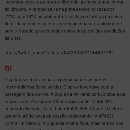
Instantes antes da pista ser liberada, a chuva tomou conta
do circuito. A temperatura na pista estava na casa dos
21°C, com 16°C no ambiente. Uma fila se formou na saída
do pit-lane com os pilotos se encaminhando rapidamente
para o traçado, preocupados com uma piora das condições
de pista.
https://twitter.com/F1/status/1543233531144437762
Q1
Os pilotos seguiram para a pista usando os pneus
intermediários (faixa verde). O spray levantava com a
passagem dos carros. A dupla da Williams abriu a tabela de
tempos com Alexander Albon registrando 1m49s914,
enquanto Nicholas Latifi tinha 1m52s555. Charles Leclerc
assumiu a liderança da sessão registrando 1m47s521,
contra 1m49s642. A dupla da Alpine ficou mais tempo nos