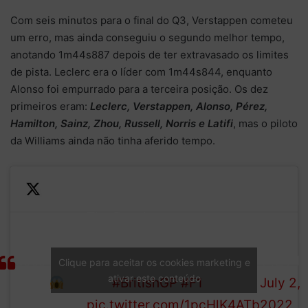
Com seis minutos para o final do Q3, Verstappen cometeu
um erro, mas ainda conseguiu o segundo melhor tempo,
anotando 1m44s887 depois de ter extravasado os limites
de pista. Leclerc era o líder com 1m44s844, enquanto
Alonso foi empurrado para a terceira posição. Os dez
primeiros eram:
Leclerc, Verstappen, Alonso, Pérez,
Hamilton, Sainz, Zhou, Russell, Norris e Latifi
, mas o piloto
da Williams ainda não tinha aferido tempo.
The Dutchman manages to
—
Verstappen
regain control and
Formul
does a
continues on his
1 (@F1)
Clique para aceitar os cookies marketing e
ativar este conteúdo
360°
way
#BritishGP
#F1
July 2,
pic.twitter.com/1pcHlK4ATb
2022