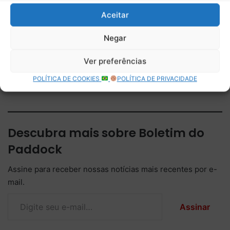
Pirelli leva gama dura de
Lewis Hamilton domina
pneus para Silverstone e
classificação Sprint e se
Aceitar
mira estratégia de uma
estabelece como o pole
parada na F1
Negar
Pirelli avança no
Ver preferências
desenvolvimento dos pneus
de 2027 durante testes em
POLÍTICA DE COOKIES
POLÍTICA DE PRIVACIDADE
Silverstone
Descubra mais sobre Boletim do
Paddock
Assine para receber nossas notícias mais recentes por e-
mail.
Digite seu e-mail…
Assinar