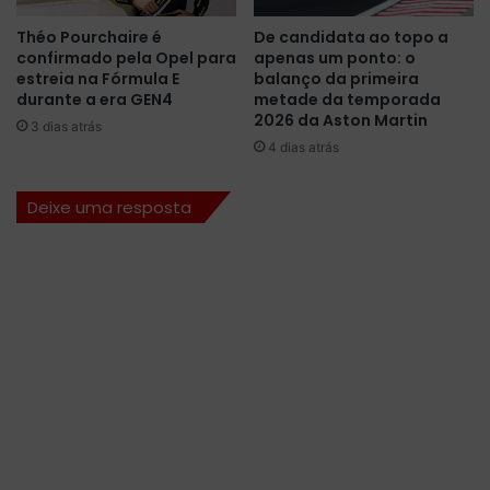
l
r
a
Théo Pourchaire é
De candidata ao topo a
a
t
confirmado pela Opel para
apenas um ponto: o
e
estreia na Fórmula E
balanço da primeira
r
durante a era GEN4
metade da temporada
r
2026 da Aston Martin
3 dias atrás
a
4 dias atrás
e
d
Deixe uma resposta
i
v
i
d
e
p
ó
d
i
o
c
o
m