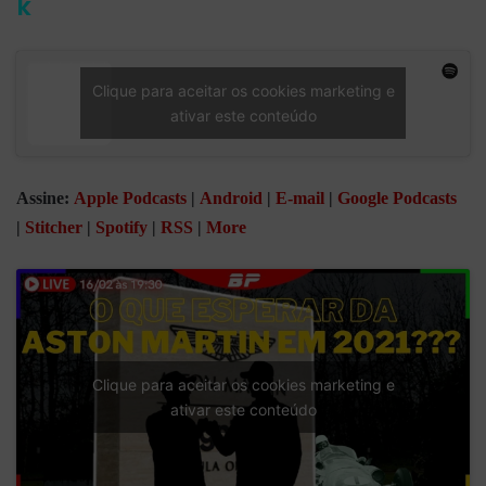
k
Clique para aceitar os cookies marketing e
ativar este conteúdo
Assine:
Apple Podcasts
|
Android
|
E-mail
|
Google Podcasts
|
Stitcher
|
Spotify
|
RSS
|
More
Clique para aceitar os cookies marketing e
ativar este conteúdo