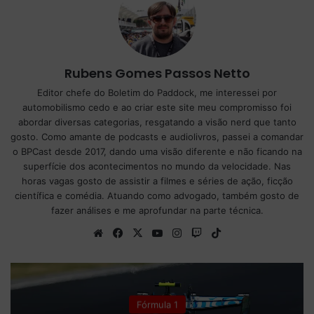
Rubens Gomes Passos Netto
Editor chefe do Boletim do Paddock, me interessei por
automobilismo cedo e ao criar este site meu compromisso foi
abordar diversas categorias, resgatando a visão nerd que tanto
gosto. Como amante de podcasts e audiolivros, passei a comandar
o BPCast desde 2017, dando uma visão diferente e não ficando na
superfície dos acontecimentos no mundo da velocidade. Nas
horas vagas gosto de assistir a filmes e séries de ação, ficção
científica e comédia. Atuando como advogado, também gosto de
fazer análises e me aprofundar na parte técnica.
We
Fa
X
Yo
Ins
Tw
Tik
bsi
ce
uT
tag
itc
To
te
bo
ub
ra
h
k
ok
e
m
Fórmula 1