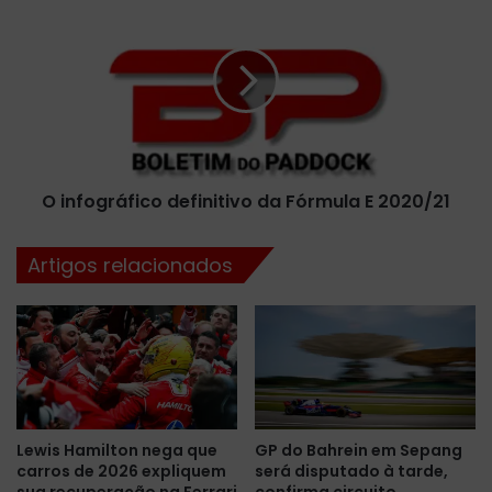
a
i
R
n
e
f
d
o
B
g
u
r
l
á
l
f
p
O infográfico definitivo da Fórmula E 2020/21
i
a
c
r
o
Artigos relacionados
a
d
a
e
t
f
e
i
m
n
p
i
o
t
r
i
Lewis Hamilton nega que
GP do Bahrein em Sepang
a
v
carros de 2026 expliquem
será disputado à tarde,
d
o