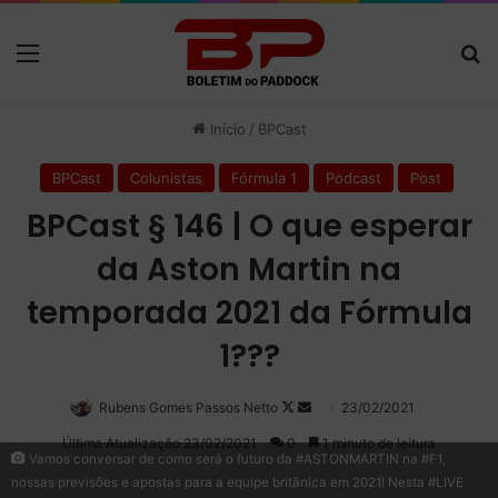
Menu
P
Início
/
BPCast
BPCast
Colunistas
Fórmula 1
Podcast
Post
BPCast § 146 | O que esperar
da Aston Martin na
temporada 2021 da Fórmula
1???
Rubens Gomes Passos Netto
Follow
Mande
23/02/2021
on
um
Última Atualização 23/02/2021
0
1 minuto de leitura
Vamos conversar de como será o futuro da #ASTONMARTIN​ na #F1​​​,
X
e-
nossas previsões e apostas para a equipe britânica em 2021! Nesta #LIVE​​​
mail