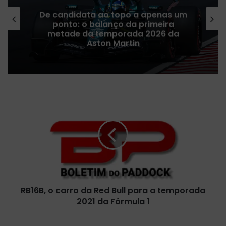
De candidata ao topo a apenas um
ponto: o balanço da primeira
metade da temporada 2026 da
Aston Martin
R
B
1
6
B
,
o
c
a
RB16B, o carro da Red Bull para a temporada
r
2021 da Fórmula 1
r
o
d
O