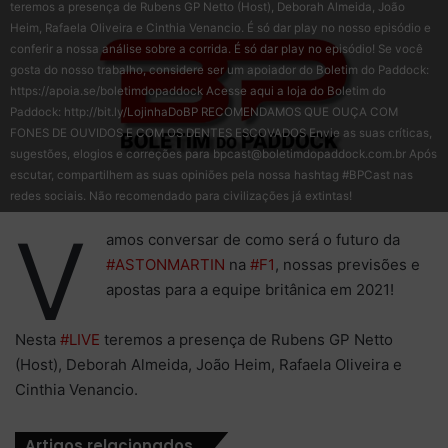
teremos a presença de Rubens GP Netto (Host), Deborah Almeida, João
Heim, Rafaela Oliveira e Cinthia Venancio. É só dar play no nosso episódio e
conferir a nossa análise sobre a corrida. É só dar play no episódio! Se você
gosta do nosso trabalho, considere ser um apoiador do Boletim do Paddock:
https://apoia.se/boletimdopaddock Acesse aqui a loja do Boletim do
Paddock: http://bit.ly/LojinhaDoBP RECOMENDAMOS QUE OUÇA COM
FONES DE OUVIDOS E COM OS DENTES ESCOVADOS Envie as suas críticas,
sugestões, elogios e correções para bpcast@boletimdopaddock.com.br Após
escutar, compartilhem as suas opiniões pela nossa hashtag #BPCast nas
redes sociais. Não recomendado para civilizações já extintas!
V
amos conversar de como será o futuro da
#ASTONMARTIN
na
#F1​​
, nossas previsões e
apostas para a equipe britânica em 2021!
Nesta
#LIVE​​
teremos a presença de Rubens GP Netto
(Host), Deborah Almeida, João Heim, Rafaela Oliveira e
Cinthia Venancio.
Artigos relacionados