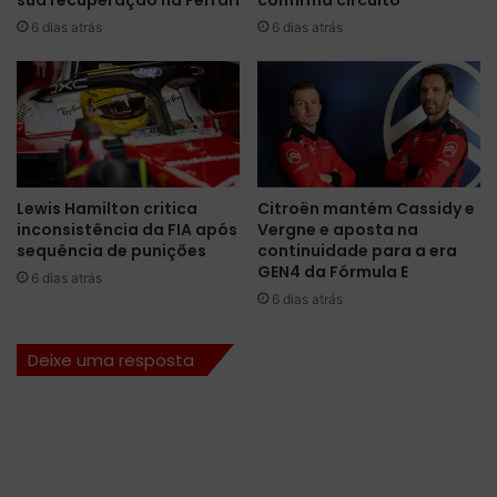
sua recuperação na Ferrari
confirma circuito
a
d
6 dias atrás
6 dias atrás
2
a
0
F
2
ó
1
r
d
m
a
u
F
l
ó
a
Lewis Hamilton critica
Citroën mantém Cassidy e
r
E
inconsistência da FIA após
Vergne e aposta na
m
2
sequência de punições
continuidade para a era
u
0
GEN4 da Fórmula E
6 dias atrás
l
2
6 dias atrás
a
0
1
/
Deixe uma resposta
2
1