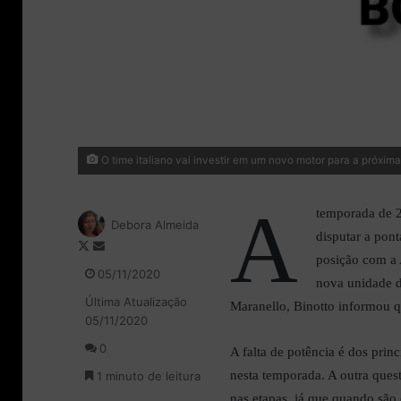
O time italiano vai investir em um novo motor para a próxi
A
temporada de 2
Debora Almeida
disputar a pont
F
M
posição com a 
o
a
05/11/2020
nova unidade d
l
n
Última Atualização
l
d
Maranello, Binotto informou q
05/11/2020
o
e
w
u
0
A falta de potência é dos princ
o
m
nesta temporada. A outra ques
1 minuto de leitura
n
e
X
-
nas etapas, já que quando são