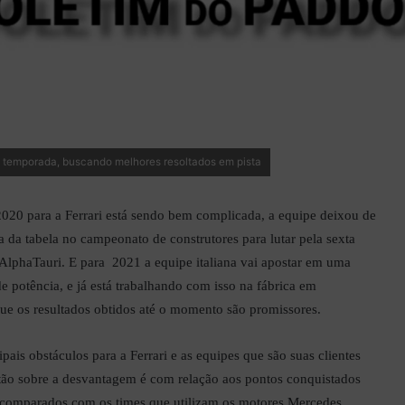
ma temporada, buscando melhores resoltados em pista
020 para a Ferrari está sendo bem complicada, a equipe deixou de
a da tabela no campeonato de construtores para lutar pela sexta
AlphaTauri. E para 2021 a equipe italiana vai apostar em uma
e potência, e já está trabalhando com isso na fábrica em
ue os resultados obtidos até o momento são promissores.
ipais obstáculos para a Ferrari e as equipes que são suas clientes
tão sobre a desvantagem é com relação aos pontos conquistados
 comparados com os times que utilizam os motores Mercedes,