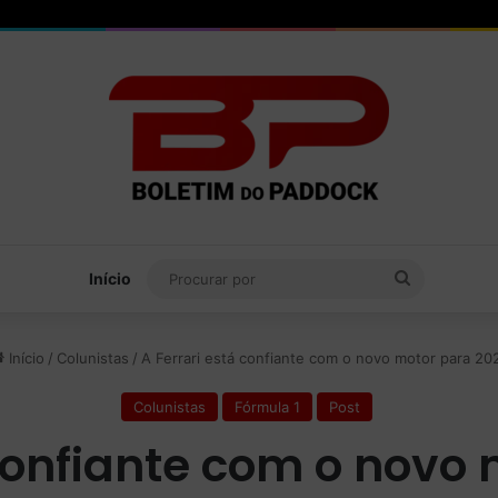
Procurar
Início
por
Início
/
Colunistas
/
A Ferrari está confiante com o novo motor para 20
Colunistas
Fórmula 1
Post
 confiante com o novo 