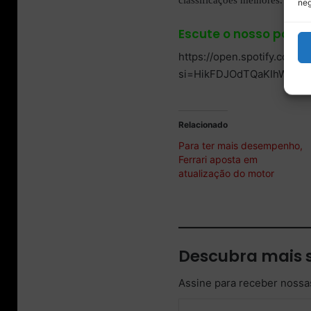
neg
Escute o nosso podc
https://open.spotify.com
si=HikFDJOdTQaKIhWbvT
Relacionado
Para ter mais desempenho,
Ferrari aposta em
atualização do motor
Descubra mais 
Assine para receber nossas
Digite seu e-mail…