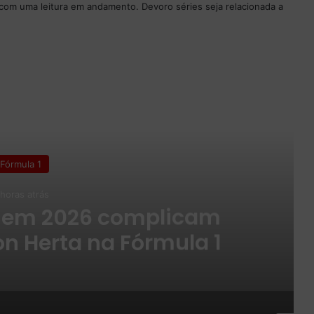
com uma leitura em andamento. Devoro séries seja relacionada a
 o Próximo
Fórmula 1
 horas atrás
primeira metade da
m alta e vê potencial
scer no grid