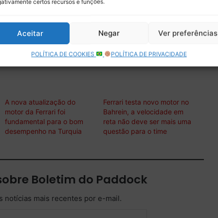
ativamente certos recursos e funções.
ast!
Aceitar
Negar
Ver preferências
/episode/2U5pC341FbH0TaTsfUyDv7?
eYGA
POLÍTICA DE COOKIES
POLÍTICA DE PRIVACIDADE
A nova atualização do
Ferrari testa novo motor no
motor da Ferrari foi
Bahrein, a velocidade em
fundamental para o bom
reta não deve ser mais uma
desempenho na Turquia
questão para o time
sobre Boletim do Paddock
 notícias mais recentes por e-mail.