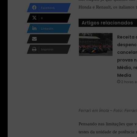
m
Honda e Renault, os italianos 
Facebook
a
i
X
Artigos relacionados
l
Linkedin
Receita 
despenc
Compartilhar via e-
Imprimir
cancela
mail
provas n
Médio, r
Media
2 horas a
Ferrari em Ímola – Foto: Ferrari
Pensando nas limitações que 
testes da unidade de potência r