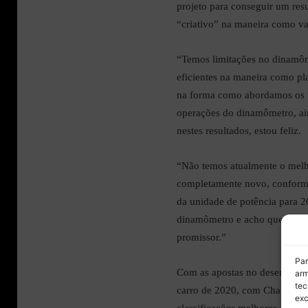
projeto para conseguir um resu
“criativo” na maneira como va
“Temos limitações no dinamôm
eficientes na maneira como pl
na forma como abordamos os t
operações do dinamômetro, ain
nestes resultados, estou feliz.
“Não temos atualmente o mel
completamente novo, conforme
da unidade de potência para 2
dinamômetro e acho que o fee
promissor.”
Par
Com as apostas no desenvolvi
arm
tec
carro de 2020, com Charles L
exc
classificações melhores.