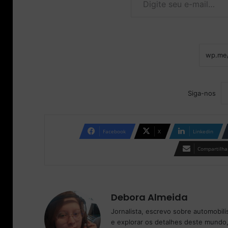
Siga-nos
Facebook
X
Linkedin
Compartilhar
Debora Almeida
Jornalista, escrevo sobre automobil
e explorar os detalhes deste mundo,