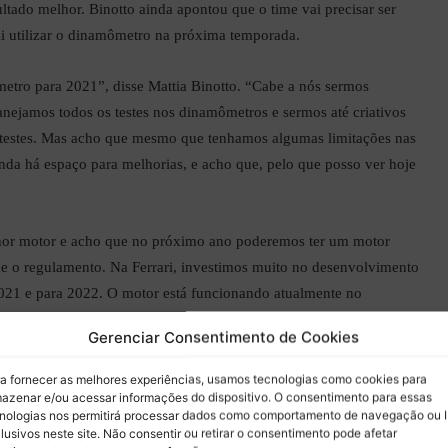
ltado melhor. Binotto ainda apontou que o time vai precisar ser
i utilizar o dinamômetro na próxima temporada.
etro para 2021”, disse Mattia Binotto. “Cabe a nós sermos
anejamos todos os testes nos dinamômetros e sermos até criativos
estes. Mas acho que mesmo que tenhamos algumas limitações nas
da há espaço para melhorias, e acho que, pelo que posso ver hoje
hor motor e acho que no próximo ano poderemos ter um motor
 o regulamento. Na Ferrari, investimos muito no desenvolvimento
021 e para 2022. O motor está funcionando atualmente no
dback, em termos de desempenho e confiabilidade, é muito
Gerenciar Consentimento de Cookies
a fornecer as melhores experiências, usamos tecnologias como cookies para
mento aerodinâmicos a Ferrari já está notando uma melhora no
azenar e/ou acessar informações do dispositivo. O consentimento para essas
nologias nos permitirá processar dados como comportamento de navegação ou 
eclerc terminando na zona de pontuação mais vezes e obtendo
lusivos neste site. Não consentir ou retirar o consentimento pode afetar