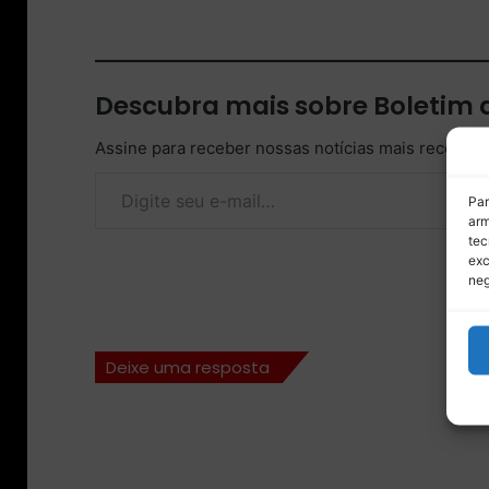
Descubra mais sobre Boletim
Assine para receber nossas notícias mais recentes
Digite seu e-mail…
Par
arm
tec
exc
neg
Deixe uma resposta