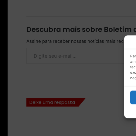
Descubra mais sobre Boletim
Assine para receber nossas notícias mais recentes
Digite seu e-mail…
Par
arm
tec
exc
neg
Deixe uma resposta