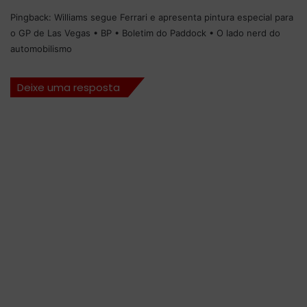
u
e
Pingback:
Williams segue Ferrari e apresenta pintura especial para
s
M
o GP de Las Vegas • BP • Boletim do Paddock • O lado nerd do
t
a
automobilismo
i
x
n
V
n
e
Deixe uma resposta
a
r
l
s
i
t
d
a
e
p
r
p
a
e
n
n
ç
e
a
s
e
e
s
t
a