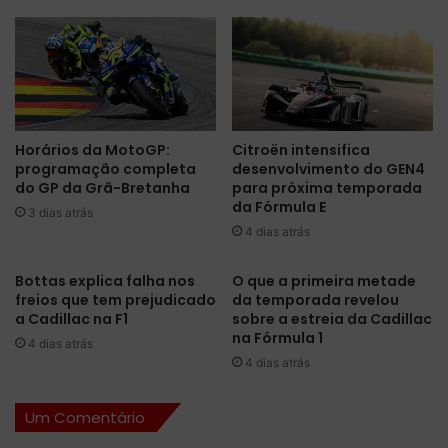
e
p
r
r
s
o
t
v
a
e
p
i
p
t
Horários da MotoGP:
Citroën intensifica
e
a
programação completa
desenvolvimento do GEN4
n
v
do GP da Grã-Bretanha
para próxima temporada
e
o
da Fórmula E
n
3 dias atrás
l
4 dias atrás
c
t
e
a
r
d
Bottas explica falha nos
O que a primeira metade
r
e
freios que tem prejudicado
da temporada revelou
a
a Cadillac na F1
sobre a estreia da Cadillac
l
na Fórmula 1
T
e
4 dias atrás
L
t
4 dias atrás
1
a
e
d
Um Comentário
m
a
A
d