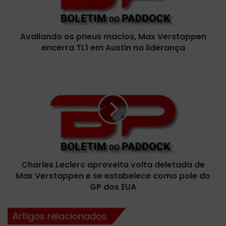
n
d
o
Avaliando os pneus macios, Max Verstappen
o
encerra TL1 em Austin na liderança
s
p
n
C
e
h
u
a
s
r
m
l
a
e
c
s
i
L
o
e
s
Charles Leclerc aproveita volta deletada de
c
,
Max Verstappen e se estabelece como pole do
l
M
e
GP dos EUA
a
r
x
c
Artigos relacionados
V
a