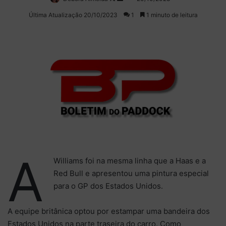
on
um
Última Atualização 20/10/2023
1
1 minuto de leitura
X
e-
mail
A
Williams foi na mesma linha que a Haas e a
Red Bull e apresentou uma pintura especial
para o GP dos Estados Unidos.
A equipe britânica optou por estampar uma bandeira dos
Estados Unidos na parte traseira do carro. Como