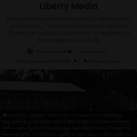
E
U
A