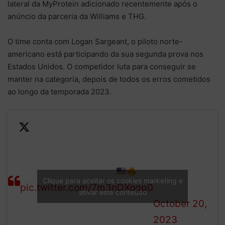
lateral da MyProtein adicionado recentemente após o
anúncio da parceria da Williams e THG.
O time conta com Logan Sargeant, o piloto norte-
americano está participando da sua segunda prova nos
Estados Unidos. O competidor luta para conseguir se
manter na categoria, depois de todos os erros cometidos
ao longo da temporada 2023.
— Atlassian
Williams F1
FW45: Austin Edition
Team
Clique para aceitar os cookies marketing e
pic.twitter.com/7m3nDXogp0
(@WilliamsF1)
ativar este conteúdo
October 20,
2023