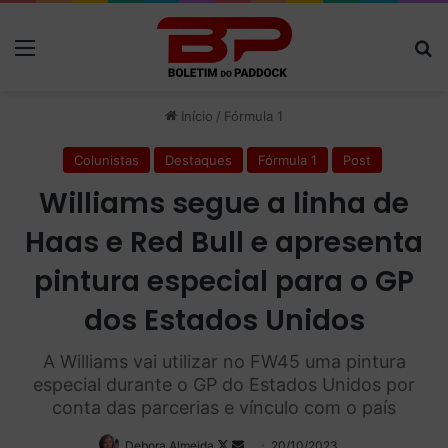
Menu
P
Início
/
Fórmula 1
Colunistas
Destaques
Fórmula 1
Post
Williams segue a linha de
Haas e Red Bull e apresenta
pintura especial para o GP
dos Estados Unidos
A Williams vai utilizar no FW45 uma pintura
especial durante o GP do Estados Unidos por
conta das parcerias e vínculo com o país
Debora Almeida
Follow
Mande
20/10/2023