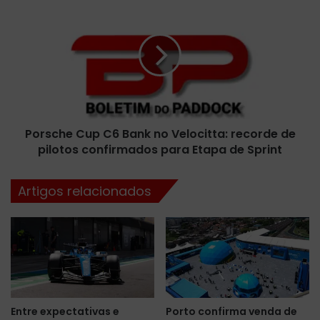
i
o
l
r
r
s
e
c
t
h
o
e
r
C
n
u
a
Porsche Cup C6 Bank no Velocitta: recorde de
p
c
pilotos confirmados para Etapa de Sprint
C
o
6
m
B
Artigos relacionados
v
a
e
n
l
k
o
n
c
o
i
V
d
e
a
l
Entre expectativas e
Porto confirma venda de
d
o