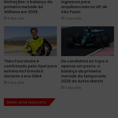
limitações: o balanço da
ingressos para
e
c
primeira metade da
arquibancada no GP de
:
i
Williams em 2026
São Paulo
c
t
4 dias atrás
5 dias atrás
o
t
n
a
f
:
i
r
r
e
a
c
h
o
o
r
Théo Pourchaire é
De candidata ao topo a
r
d
confirmado pela Opel para
apenas um ponto: o
á
e
estreia na Fórmula E
balanço da primeira
r
d
durante a era GEN4
metade da temporada
i
e
2026 da Aston Martin
5 dias atrás
o
p
5 dias atrás
s
i
e
l
Deixe uma resposta
c
o
o
t
m
o