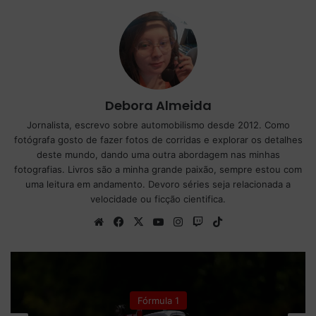
Debora Almeida
Jornalista, escrevo sobre automobilismo desde 2012. Como
fotógrafa gosto de fazer fotos de corridas e explorar os detalhes
deste mundo, dando uma outra abordagem nas minhas
fotografias. Livros são a minha grande paixão, sempre estou com
uma leitura em andamento. Devoro séries seja relacionada a
velocidade ou ficção cientifica.
We
Fa
X
Yo
Ins
Tw
Tik
bsi
ce
uT
tag
itc
To
te
bo
ub
ra
h
k
ok
e
m
Fórmula 1