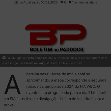
on
um
Última Atualização 02/02/2026
0
1 minuto de leitura
X
e-
mail
Foi divulgada a lista completa das 6 Horas de Ímola, a etapa contará com
a presença dos brasileiros Augusto Farfus e Nicolas Costa
A
batalha nas 6 Horas de Ímola está se
aproximando, a etapa corresponde a segunda
rodada da temporada 2024 do FIA WEC. O
evento está programado para o dia 21 de abril
e a FIA já realizou a divulgação da lista de inscritos para a
prova.