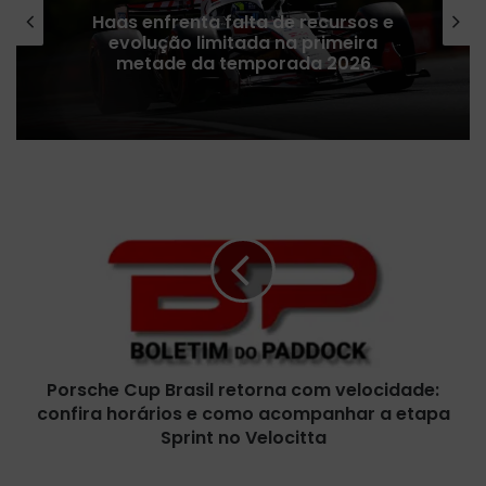
Receita da Fórmula 1 despenca após
cancelamentos da provas no Oriente
Médio, revela Liberty Media
P
o
r
s
c
h
e
C
u
Porsche Cup Brasil retorna com velocidade:
p
confira horários e como acompanhar a etapa
B
r
Sprint no Velocitta
a
s
P