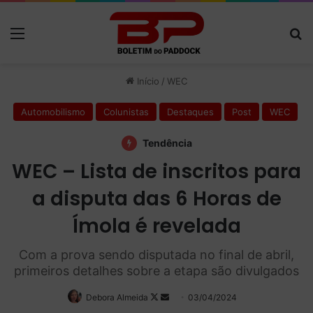
Menu
P
Início
/
WEC
Automobilismo
Colunistas
Destaques
Post
WEC
Tendência
WEC – Lista de inscritos para
a disputa das 6 Horas de
Ímola é revelada
Com a prova sendo disputada no final de abril,
primeiros detalhes sobre a etapa são divulgados
Debora Almeida
Follow
Mande
03/04/2024