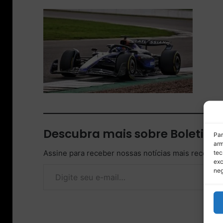
Descubra mais sobre Boletim
Par
arm
Assine para receber nossas notícias mais recentes
tec
exc
Digite seu e-mail…
neg