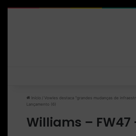
Início
/
Vowles destaca "grandes mudanças de infraestru
Lançamento (6)
Williams – FW47