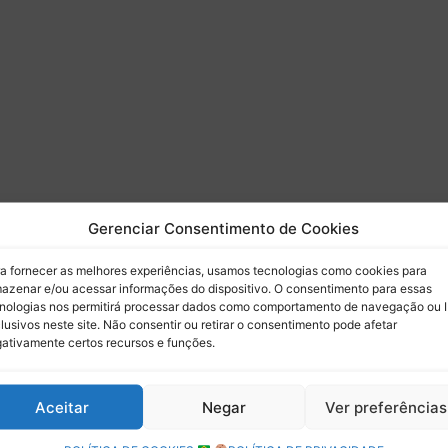
Gerenciar Consentimento de Cookies
 do Paddock
a fornecer as melhores experiências, usamos tecnologias como cookies para
azenar e/ou acessar informações do dispositivo. O consentimento para essas
 por e-mail.
nologias nos permitirá processar dados como comportamento de navegação ou 
lusivos neste site. Não consentir ou retirar o consentimento pode afetar
ativamente certos recursos e funções.
Assinar
Aceitar
Negar
Ver preferências