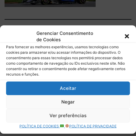
Descubra mais sobre Boletim do
Gerenciar Consentimento
de Cookies
Paddock
Para fornecer as melhores experiências, usamos tecnologias como
cookies para armazenar e/ou acessar informações do dispositivo. O
Assine para receber nossas notícias mais recentes por e-
consentimento para essas tecnologias nos permitirá processar dados
mail.
como comportamento de navegação ou IDs exclusivos neste site. Não
Digite seu e-mail…
consentir ou retirar o consentimento pode afetar negativamente certos
recursos e funções.
Assinar
Aceitar
Negar
Deixe uma resposta
Ver preferências
POLÍTICA DE COOKIES
POLÍTICA DE PRIVACIDADE