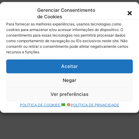
Assine para receber nossas notícias mais recentes por e-
Gerenciar Consentimento
mail.
de Cookies
Digite seu e-mail…
Para fornecer as melhores experiências, usamos tecnologias como
Assinar
cookies para armazenar e/ou acessar informações do dispositivo. O
consentimento para essas tecnologias nos permitirá processar dados
como comportamento de navegação ou IDs exclusivos neste site. Não
consentir ou retirar o consentimento pode afetar negativamente certos
recursos e funções.
Deixe uma resposta
Aceitar
Negar
Ver preferências
POLÍTICA DE COOKIES
POLÍTICA DE PRIVACIDADE