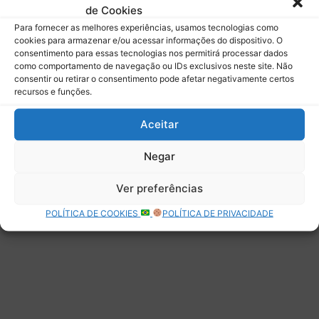
de Cookies
Assinar
Para fornecer as melhores experiências, usamos tecnologias como
cookies para armazenar e/ou acessar informações do dispositivo. O
consentimento para essas tecnologias nos permitirá processar dados
como comportamento de navegação ou IDs exclusivos neste site. Não
consentir ou retirar o consentimento pode afetar negativamente certos
recursos e funções.
Deixe uma resposta
Aceitar
Negar
Ver preferências
POLÍTICA DE COOKIES
POLÍTICA DE PRIVACIDADE