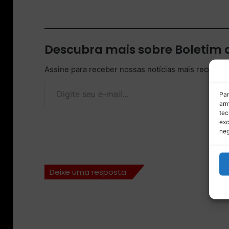
Descubra mais sobre Boletim
Assine para receber nossas notícias mais recentes
Digite seu e-mail…
Par
arm
tec
exc
neg
Deixe uma resposta