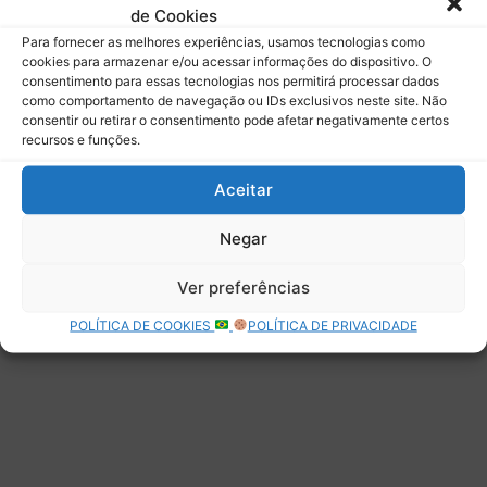
de Cookies
Assinar
Para fornecer as melhores experiências, usamos tecnologias como
cookies para armazenar e/ou acessar informações do dispositivo. O
consentimento para essas tecnologias nos permitirá processar dados
como comportamento de navegação ou IDs exclusivos neste site. Não
consentir ou retirar o consentimento pode afetar negativamente certos
recursos e funções.
Deixe uma resposta
Aceitar
Negar
Ver preferências
POLÍTICA DE COOKIES
POLÍTICA DE PRIVACIDADE