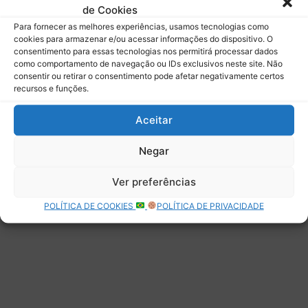
de Cookies
Assinar
Para fornecer as melhores experiências, usamos tecnologias como
cookies para armazenar e/ou acessar informações do dispositivo. O
consentimento para essas tecnologias nos permitirá processar dados
como comportamento de navegação ou IDs exclusivos neste site. Não
consentir ou retirar o consentimento pode afetar negativamente certos
recursos e funções.
Deixe uma resposta
Aceitar
Negar
Ver preferências
POLÍTICA DE COOKIES
POLÍTICA DE PRIVACIDADE