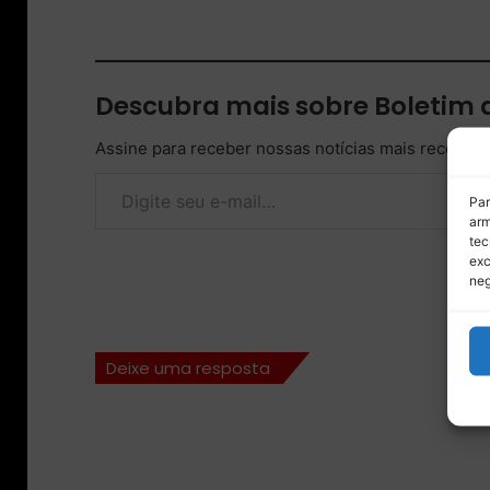
Descubra mais sobre Boletim
Assine para receber nossas notícias mais recentes
Digite seu e-mail…
Par
arm
tec
exc
neg
Deixe uma resposta