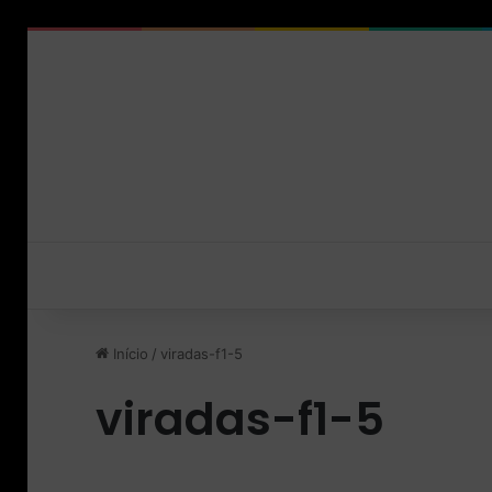
Início
/
viradas-f1-5
viradas-f1-5