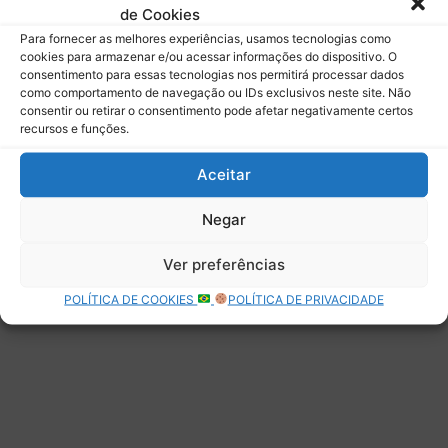
de Cookies
Assinar
Para fornecer as melhores experiências, usamos tecnologias como
cookies para armazenar e/ou acessar informações do dispositivo. O
consentimento para essas tecnologias nos permitirá processar dados
como comportamento de navegação ou IDs exclusivos neste site. Não
consentir ou retirar o consentimento pode afetar negativamente certos
recursos e funções.
Deixe uma resposta
Aceitar
Negar
Ver preferências
POLÍTICA DE COOKIES
POLÍTICA DE PRIVACIDADE