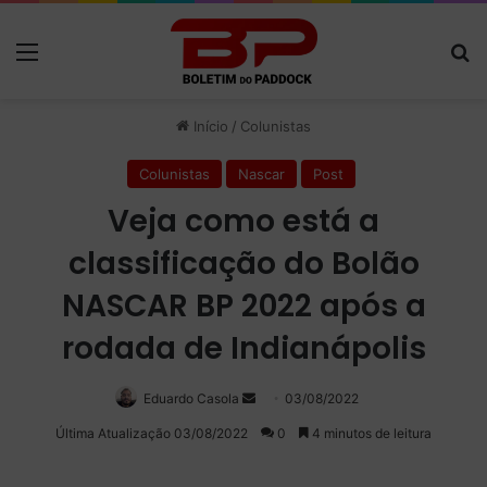
Menu
P
Início
/
Colunistas
Colunistas
Nascar
Post
Veja como está a
classificação do Bolão
NASCAR BP 2022 após a
rodada de Indianápolis
Eduardo Casola
Mande
03/08/2022
um
Última Atualização 03/08/2022
0
4 minutos de leitura
e-
mail