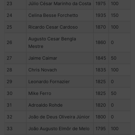
23
Júlio César Marinho da Costa
1975
100
24
Celina Besse Forchetto
1935
150
25
Ricardo Cesar Cardoso
1870
100
Augusto Cesar Bengla
26
1860
0
Mestre
27
Jaime Caimar
1845
50
28
Chris Novach
1835
100
29
Leonardo Fornazier
1825
0
30
Mike Ferro
1825
50
31
Adroaldo Rohde
1820
0
32
João de Deus Oliveira Júnior
1800
0
33
João Augusto Elmôr de Melo
1795
100