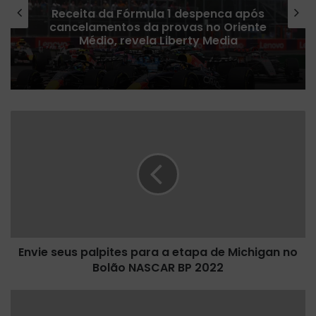
Fórmula 1 confirma plano para
ampliar número de corridas Sprint
em 2027
E
n
v
i
e
s
e
u
s
Envie seus palpites para a etapa de Michigan no
p
Bolão NASCAR BP 2022
a
l
p
W
i
i