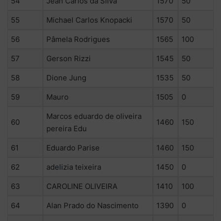
54
Jean Carlos da Silva
1570
50
55
Michael Carlos Knopacki
1570
50
56
Pâmela Rodrigues
1565
100
57
Gerson Rizzi
1545
50
58
Dione Jung
1535
50
59
Mauro
1505
0
Marcos eduardo de oliveira
60
1460
150
pereira Edu
61
Eduardo Parise
1460
150
62
adelizia teixeira
1450
0
63
CAROLINE OLIVEIRA
1410
100
64
Alan Prado do Nascimento
1390
0