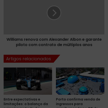
t
l
e
l
s
i
p
a
a
m
r
s
a
r
a
Williams renova com Alexander Albon e garante
e
e
piloto com contrato de múltiplos anos
n
t
o
a
v
Artigos relacionados
p
a
a
c
d
o
e
m
M
A
i
l
c
e
h
x
Entre expectativas e
Porto confirma venda de
i
a
limitações: o balanço da
ingressos para
g
n