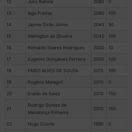
12
Julio Batista
2080
0
13
Iago Freitas
2060
100
14
Jayme Girão Júnior
2045
50
15
Welington de Oliveira
2045
100
16
Reinaldo Soares Rodrigues
2020
10
17
Eugenio Gonçalves Ferreira
2020
100
18
FABIO ALVES DE SOUZA
2015
100
19
Rogério Malaguti
2010
0
20
Eraldo de Sales
2010
150
Rodrigo Gomes de
21
2010
150
Mendonça Pinheiro
22
Hugo Duarte
1990
0