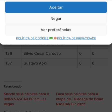
131
GUSTAVO HOMEM
50
0
Aceitar
132
Rodrigo Salvador
50
0
Negar
133
Juliano Jaco Lange
0
0
Ver preferências
134
Vinícius Geron
0
0
POLÍTICA DE COOKIES
POLÍTICA DE PRIVACIDADE
135
Nikolas Rocha Azevedo
0
0
136
Silvio Cesar Cardoso
0
0
137
Gustavo Aoki
0
0
Relacionado
Mande seus palpites para o
Faça seus palpites para a
Bolão NASCAR BP em Las
etapa de Talladega do Bolão
Vegas
NASCAR BP 2022