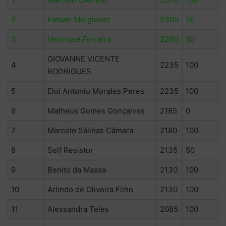
2
Fabian Steigleder
2305
50
3
Henrique Ferreira
2260
50
GIOVANNE VICENTE
4
2235
100
RODRIGUES
5
Eloi Antonio Morales Peres
2235
100
6
Matheus Gomes Gonçalves
2185
0
7
Marcelo Salinas Câmara
2180
100
8
Self Resistor
2135
50
9
Benito da Massa
2130
100
10
Arlindo de Oliveira Filho
2130
100
11
Alexsandra Teles
2085
100