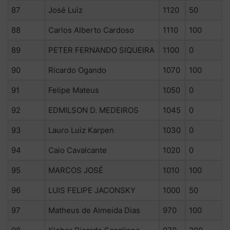
87
José Luiz
1120
50
88
Carlos Alberto Cardoso
1110
100
89
PETER FERNANDO SIQUEIRA
1100
0
90
Ricardo Ogando
1070
100
91
Felipe Mateus
1050
0
92
EDMILSON D. MEDEIROS
1045
0
93
Lauro Luiz Karpen
1030
0
94
Caio Cavalcante
1020
0
95
MARCOS JOSÉ
1010
100
96
LUIS FELIPE JACONSKY
1000
50
97
Matheus de Almeida Dias
970
100