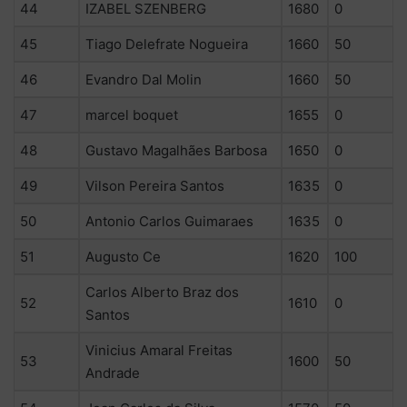
44
IZABEL SZENBERG
1680
0
45
Tiago Delefrate Nogueira
1660
50
46
Evandro Dal Molin
1660
50
47
marcel boquet
1655
0
48
Gustavo Magalhães Barbosa
1650
0
49
Vilson Pereira Santos
1635
0
50
Antonio Carlos Guimaraes
1635
0
51
Augusto Ce
1620
100
Carlos Alberto Braz dos
52
1610
0
Santos
Vinicius Amaral Freitas
53
1600
50
Andrade