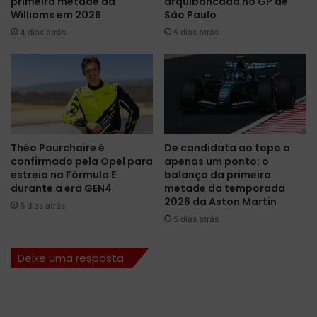
primeira metade da
arquibancada no GP de
a
d
Williams em 2026
São Paulo
n
e
4 dias atrás
5 dias atrás
n
r
o
A
B
l
o
b
l
o
ã
n
o
e
N
g
Théo Pourchaire é
De candidata ao topo a
A
a
confirmado pela Opel para
apenas um ponto: o
S
r
estreia na Fórmula E
balanço da primeira
C
a
durante a era GEN4
metade da temporada
A
n
2026 da Aston Martin
5 dias atrás
R
t
5 dias atrás
B
e
P
p
Deixe uma resposta
2
i
0
l
2
o
2
t