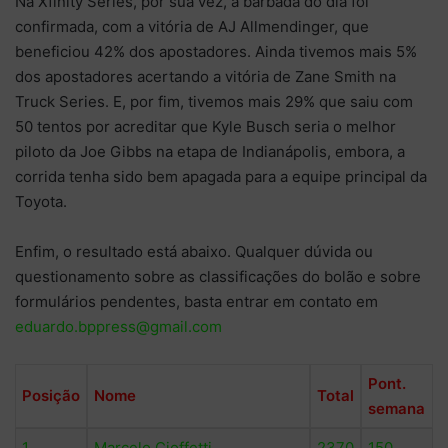
Na Xfinity Series, por sua vez, a barbada do dia foi
confirmada, com a vitória de AJ Allmendinger, que
beneficiou 42% dos apostadores. Ainda tivemos mais 5%
dos apostadores acertando a vitória de Zane Smith na
Truck Series. E, por fim, tivemos mais 29% que saiu com
50 tentos por acreditar que Kyle Busch seria o melhor
piloto da Joe Gibbs na etapa de Indianápolis, embora, a
corrida tenha sido bem apagada para a equipe principal da
Toyota.
Enfim, o resultado está abaixo. Qualquer dúvida ou
questionamento sobre as classificações do bolão e sobre
formulários pendentes, basta entrar em contato em
eduardo.bppress@gmail.com
Pont.
Posição
Nome
Total
semana
1
Marcelo Cioffetti
2370
150