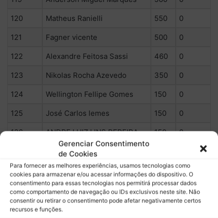
120
Matheus Ranielli
550
0
121
Fagner vicente
500
0
122
Alexandre Feitosa Sassi
460
0
123
Nikolas Rocha Azevedo
350
0
124
Wellington Fellipe Gomes
150
0
125
José Carlos lemes
150
0
126
ANDRE LUIZ LINS PEREIRA
150
0
Gerenciar Consentimento
127
Pedro Lopes
150
0
de Cookies
Para fornecer as melhores experiências, usamos tecnologias como
128
Jose Eduardo
100
0
cookies para armazenar e/ou acessar informações do dispositivo. O
consentimento para essas tecnologias nos permitirá processar dados
129
Ronaldo Garcia
100
0
como comportamento de navegação ou IDs exclusivos neste site. Não
consentir ou retirar o consentimento pode afetar negativamente certos
130
Fiori Zonta
60
0
recursos e funções.