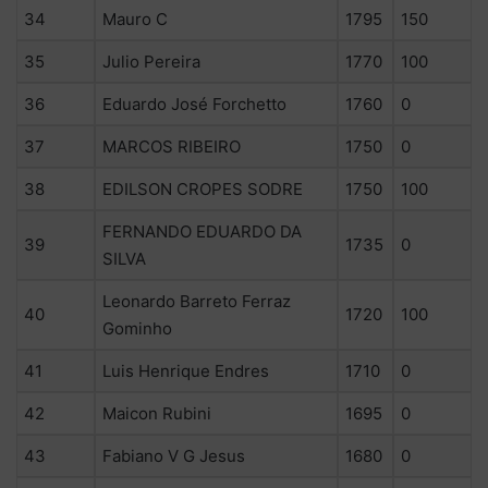
34
Mauro C
1795
150
35
Julio Pereira
1770
100
36
Eduardo José Forchetto
1760
0
37
MARCOS RIBEIRO
1750
0
38
EDILSON CROPES SODRE
1750
100
FERNANDO EDUARDO DA
39
1735
0
SILVA
Leonardo Barreto Ferraz
40
1720
100
Gominho
41
Luis Henrique Endres
1710
0
42
Maicon Rubini
1695
0
43
Fabiano V G Jesus
1680
0