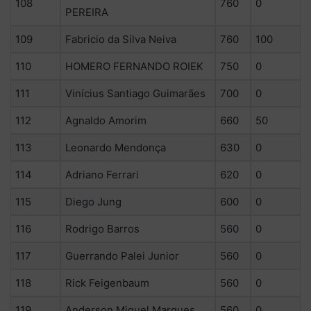
108
760
0
PEREIRA
109
Fabricio da Silva Neiva
760
100
110
HOMERO FERNANDO ROIEK
750
0
111
Vinícius Santiago Guimarães
700
0
112
Agnaldo Amorim
660
50
113
Leonardo Mendonça
630
0
114
Adriano Ferrari
620
0
115
Diego Jung
600
0
116
Rodrigo Barros
560
0
117
Guerrando Palei Junior
560
0
118
Rick Feigenbaum
560
0
119
Anderson Miguel Marques
560
0