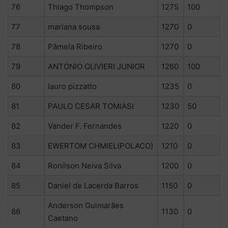
76
Thiago Thompson
1275
100
77
mariana sousa
1270
0
78
Pâmela Ribeiro
1270
0
79
ANTONIO OLIVIERI JUNIOR
1260
100
80
lauro pizzatto
1235
0
81
PAULO CESAR TOMIASI
1230
50
82
Vander F. Fernandes
1220
0
83
EWERTOM CHMIEL(POLACO)
1210
0
84
Ronilson Neiva Silva
1200
0
85
Daniel de Lacerda Barros
1150
0
Anderson Guimarães
86
1130
0
Caetano