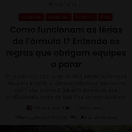
s
a
n
o
s