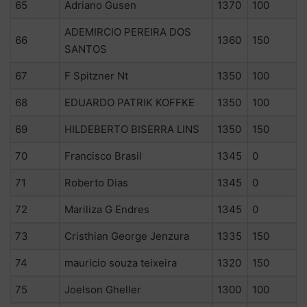
65
Adriano Gusen
1370
100
ADEMIRCIO PEREIRA DOS
66
1360
150
SANTOS
67
F Spitzner Nt
1350
100
68
EDUARDO PATRIK KOFFKE
1350
100
69
HILDEBERTO BISERRA LINS
1350
150
70
Francisco Brasil
1345
0
71
Roberto Dias
1345
0
72
Mariliza G Endres
1345
0
73
Cristhian George Jenzura
1335
150
74
mauricio souza teixeira
1320
150
75
Joelson Gheller
1300
100