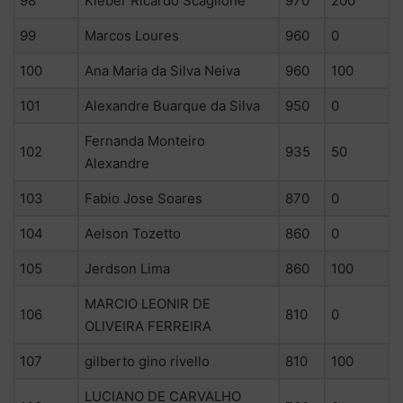
98
Kleber Ricardo Scaglione
970
200
99
Marcos Loures
960
0
100
Ana Maria da Silva Neiva
960
100
101
Alexandre Buarque da Silva
950
0
Fernanda Monteiro
102
935
50
Alexandre
103
Fabio Jose Soares
870
0
104
Aelson Tozetto
860
0
105
Jerdson Lima
860
100
MARCIO LEONIR DE
106
810
0
OLIVEIRA FERREIRA
107
gilberto gino rivello
810
100
LUCIANO DE CARVALHO