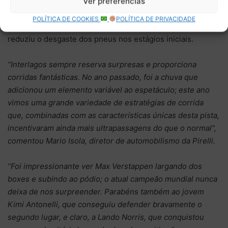
que partiu da pole com médios. No entanto, a entrada
Ver preferências
precoce do Safety Car após um incidente na primeira volta,
POLÍTICA DE COOKIES
POLÍTICA DE PRIVACIDADE
seguida por um Safety Car Virtual, esfriou as disputas e
reduziu o desgaste dos pneus nos estágios iniciais.
“Interlagos sempre reserva surpresas e proporciona
corridas fantásticas. No ano passado, foi a chuva que
adicionou um elemento variável ao espetáculo; este ano
vimos uma grande variedade de estratégias de corrida
que, combinadas com as características únicas desta pista,
incentivaram ainda mais ultrapassagens do que o normal”,
comentou Mario Isola, diretor de automobilismo da Pirelli.
“Foi impressionante ver Max Verstappen largando dos
boxes e subindo ao pódio; o atual campeão mundial nunca
deixa de nos surpreender. Parabéns também ao jovem
Kimi Antonelli, que conseguiu defender bravamente o
segundo lugar, e claro, a Lando Norris, que conquistou