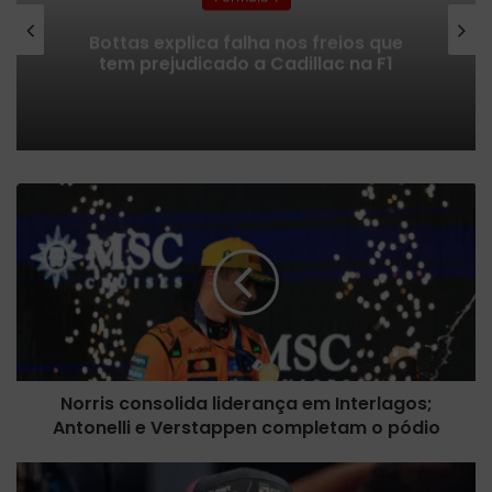
Bottas explica falha nos freios que
tem prejudicado a Cadillac na F1
N
o
r
r
i
s
c
o
n
Norris consolida liderança em Interlagos;
s
Antonelli e Verstappen completam o pódio
o
l
i
A