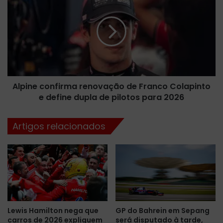
d
l
a
p
l
i
i
n
d
e
e
c
r
o
a
n
n
Alpine confirma renovação de Franco Colapinto
f
ç
e define dupla de pilotos para 2026
i
a
r
e
m
Artigos relacionados
m
a
I
r
n
e
t
n
e
o
r
v
l
a
a
ç
Lewis Hamilton nega que
GP do Bahrein em Sepang
g
ã
carros de 2026 expliquem
será disputado à tarde,
o
o