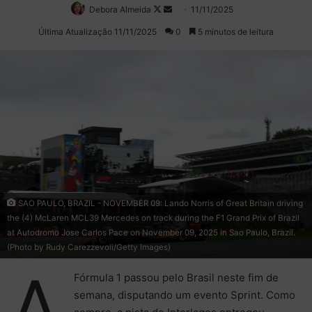
Debora Almeida
Follow
Mande
11/11/2025
on
um
Última Atualização 11/11/2025
0
5 minutos de leitura
X
e-
mail
SAO PAULO, BRAZIL - NOVEMBER 09: Lando Norris of Great Britain driving
the (4) McLaren MCL39 Mercedes on track during the F1 Grand Prix of Brazil
at Autodromo Jose Carlos Pace on November 09, 2025 in Sao Paulo, Brazil.
(Photo by Rudy Carezzevoli/Getty Images)
A
Fórmula 1 passou pelo Brasil neste fim de
semana, disputando um evento Sprint. Como