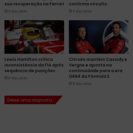
sua recuperação na Ferrari
confirma circuito
s
d
;
5 dias atrás
5 dias atrás
e
A
F
n
r
t
a
o
n
n
c
e
o
l
C
Lewis Hamilton critica
Citroën mantém Cassidy e
l
o
inconsistência da FIA após
Vergne e aposta na
i
l
sequência de punições
continuidade para a era
e
a
GEN4 da Fórmula E
6 dias atrás
V
p
6 dias atrás
e
i
r
n
s
t
Deixe uma resposta
t
o
a
e
p
d
p
e
e
f