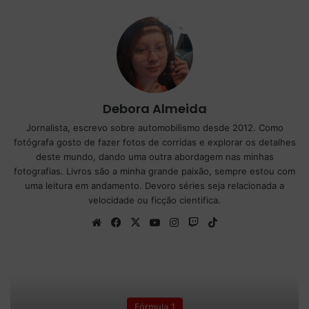
Debora Almeida
Jornalista, escrevo sobre automobilismo desde 2012. Como
fotógrafa gosto de fazer fotos de corridas e explorar os detalhes
deste mundo, dando uma outra abordagem nas minhas
fotografias. Livros são a minha grande paixão, sempre estou com
uma leitura em andamento. Devoro séries seja relacionada a
velocidade ou ficção cientifica.
We
Fa
X
Yo
Ins
Tw
Tik
bsi
ce
uT
tag
itc
To
te
bo
ub
ra
h
k
ok
e
m
Fórmula 1