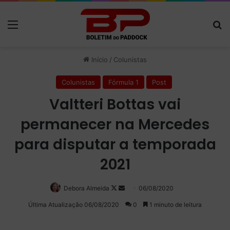
Menu
P
Início
/
Colunistas
Colunistas
Fórmula 1
Post
Valtteri Bottas vai
permanecer na Mercedes
para disputar a temporada
2021
Debora Almeida
Follow
Mande
06/08/2020
on
um
Última Atualização 06/08/2020
0
1 minuto de leitura
X
e-
mail