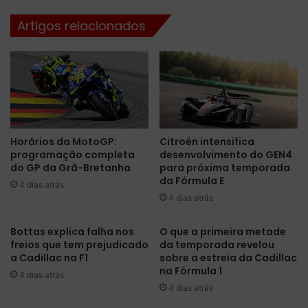
t
i
Artigos relacionados
a
l
c
i
o
d
n
e
s
r
a
o
g
u
r
o
Horários da MotoGP:
Citroën intensifica
a
ú
programação completa
desenvolvimento do GEN4
v
n
do GP da Grã-Bretanha
para próxima temporada
i
i
da Fórmula E
t
4 dias atrás
c
4 dias atrás
ó
o
r
t
i
r
Bottas explica falha nos
O que a primeira metade
a
freios que tem prejudicado
da temporada revelou
e
a Cadillac na F1
sobre a estreia da Cadillac
n
i
na Fórmula 1
a
n
4 dias atrás
p
o
4 dias atrás
r
l