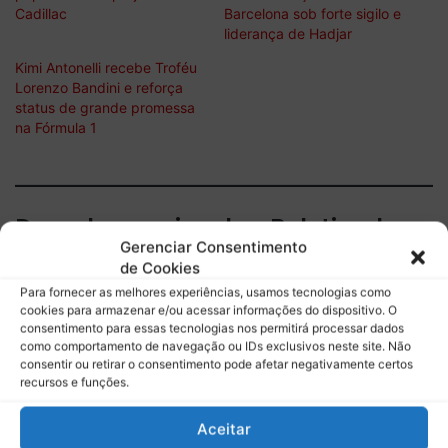
Cadillac
Barcelona sob forte sigilo e
liderança de Hadjar
Kimi Antonelli recebe Troféu
Lorenzo Bandini e reforça
status de grande promessa
na Fórmula 1
Descubra mais sobre Boletim do
Gerenciar Consentimento
Paddock
de Cookies
Para fornecer as melhores experiências, usamos tecnologias como
Assine para receber nossas notícias mais recentes por e-
cookies para armazenar e/ou acessar informações do dispositivo. O
mail.
consentimento para essas tecnologias nos permitirá processar dados
Digite seu e-mail…
como comportamento de navegação ou IDs exclusivos neste site. Não
consentir ou retirar o consentimento pode afetar negativamente certos
Assinar
recursos e funções.
Aceitar