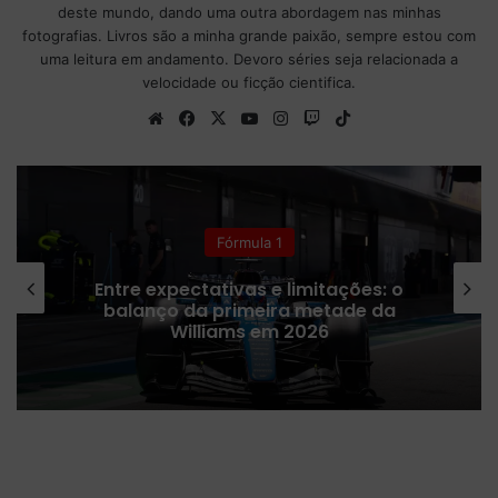
deste mundo, dando uma outra abordagem nas minhas
fotografias. Livros são a minha grande paixão, sempre estou com
uma leitura em andamento. Devoro séries seja relacionada a
velocidade ou ficção cientifica.
We
Fa
X
Yo
Ins
Tw
Tik
bsi
ce
uT
tag
itc
To
te
bo
ub
ra
h
k
ok
e
m
Fórmula 1
Entre expectativas e limitações: o
balanço da primeira metade da
Williams em 2026
E
m