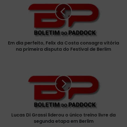
d
i
a
p
e
r
f
Em dia perfeito, Felix da Costa consagra vitória
e
na primeira disputa do Festival de Berlim
i
t
o
L
,
u
F
c
e
a
l
s
i
D
x
i
d
G
a
r
C
Lucas Di Grassi liderou o único treino livre da
a
o
segunda etapa em Berlim
s
s
s