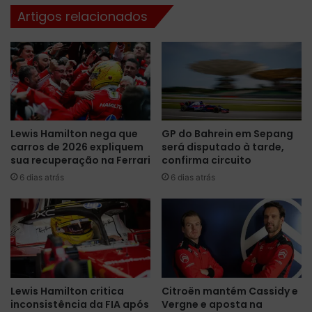
o
A
Artigos relacionados
w
u
n
t
v
o
e
m
n
o
c
b
e
i
a
l
Lewis Hamilton nega que
GP do Bahrein em Sepang
o
i
carros de 2026 expliquem
será disputado à tarde,
c
s
sua recuperação na Ferrari
confirma circuito
a
m
6 dias atrás
6 dias atrás
i
o
r
d
o
s
o
l
d
Lewis Hamilton critica
Citroën mantém Cassidy e
e
inconsistência da FIA após
Vergne e aposta na
T