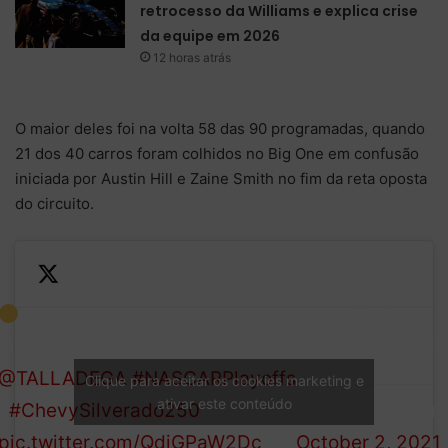
retrocesso da Williams e explica crise
da equipe em 2026
12 horas atrás
O maior deles foi na volta 58 das 90 programadas, quando
21 dos 40 carros foram colhidos no Big One em confusão
iniciada por Austin Hill e Zaine Smith no fim da reta oposta
do circuito.
: Multiple trucks are collected
— NASCAR
in this lap 58 incident at
Camping World
@TALLADEGA
.
#NASCARPlayoffs
Trucks
Clique para aceitar os cookies marketing e
ativar este conteúdo
|
#ChevySilverado250
(@NASCAR_Truc
pic.twitter.com/QdiGPaW2Dc
October 2, 2021