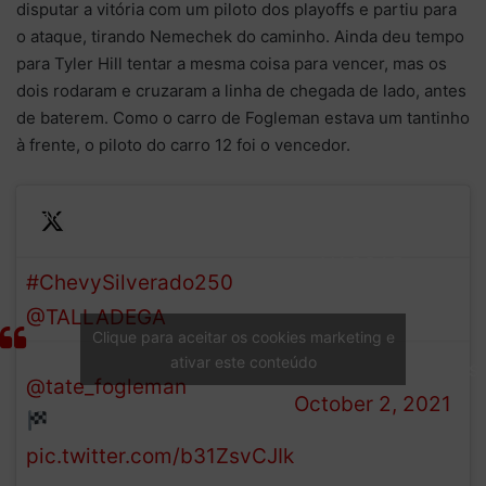
disputar a vitória com um piloto dos playoffs e partiu para
o ataque, tirando Nemechek do caminho. Ainda deu tempo
para Tyler Hill tentar a mesma coisa para vencer, mas os
dois rodaram e cruzaram a linha de chegada de lado, antes
de baterem. Como o carro de Fogleman estava um tantinho
à frente, o piloto do carro 12 foi o vencedor.
Take a look at the last lap
of the
— NASCAR
#ChevySilverado250
at
Camping World
@TALLADEGA
that
Trucks
Clique para aceitar os cookies marketing e
resulted in
ativar este conteúdo
(@NASCAR_Trucks
@tate_fogleman
taking the
October 2, 2021
!
pic.twitter.com/b31ZsvCJIk