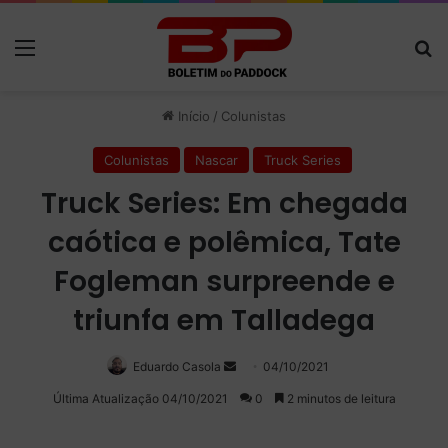
Menu
P
Início
/
Colunistas
Colunistas
Nascar
Truck Series
Truck Series: Em chegada
caótica e polêmica, Tate
Fogleman surpreende e
triunfa em Talladega
Eduardo Casola
Mande
04/10/2021
um
Última Atualização 04/10/2021
0
2 minutos de leitura
e-
mail