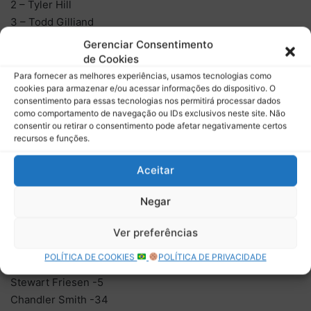
2 – Tyler Hill
3 – Todd Gilliand
4 – John Hunter Nemechek
Gerenciar Consentimento
5 – Ryan Truex
de Cookies
6 – Cory Roper
Para fornecer as melhores experiências, usamos tecnologias como
cookies para armazenar e/ou acessar informações do dispositivo. O
7 – Spencer Boyd
consentimento para essas tecnologias nos permitirá processar dados
8 – Danny Bohn
como comportamento de navegação ou IDs exclusivos neste site. Não
9 – Chase Purdy
consentir ou retirar o consentimento pode afetar negativamente certos
recursos e funções.
10 – Keith McGee
Aceitar
Classificação do Round of 8 (após 2 de 3 etapas):
John Hunter Nemechek +36
Negar
Ben Rhodes +35
Matt Crafton +10
Ver preferências
Sheldon Creed +5
POLÍTICA DE COOKIES
POLÍTICA DE PRIVACIDADE
Stewart Friesen -5
Chandler Smith -34