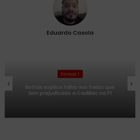
Eduardo Casola
Fórmula 1
Bottas explica falha nos freios que
tem prejudicado a Cadillac na F1
X
f