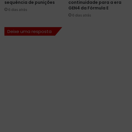
sequência de punições
continuidade para a era
a
GEN4 da Fórmula E
6 dias atrás
l
6 dias atrás
l
a
d
Deixe uma resposta
e
g
a