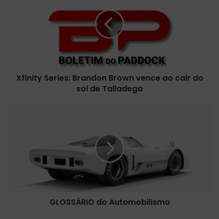
i
n
i
t
y
S
e
Xfinity Series: Brandon Brown vence ao cair do
r
sol de Talladega
i
e
s
G
:
L
B
O
r
S
a
S
n
Á
d
R
o
I
n
O
B
GLOSSÁRIO do Automobilismo
d
r
o