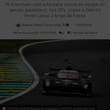
10 e sonham com a terceira vitória da equipe no
templo paulistano; nos GTs, López e Gehritz
levam Lexus à briga de frente
Rubens Gomes Passos Netto
Follow
Mande
12/07/2025
on
um
Última Atualização 02/02/2026
0
2 minutos de leitura
X
e-
mail
TOYOTA GAZOO Racing em Interlagos (TOYOTA GAZOO Racing)