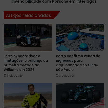
r
invencibilidade com Porsche em Interlagos
e
o
r
d
b
Artigos relacionados
o
r
H
i
i
l
d
h
r
a
o
e
g
m
ê
c
Entre expectativas e
Porto confirma venda de
n
a
limitações: o balanço da
ingressos para
i
s
primeira metade da
arquibancada no GP de
o
a
Williams em 2026
São Paulo
n
e
3 dias atrás
3 dias atrás
a
m
W
a
E
n
C
t
,
é
T
m
o
i