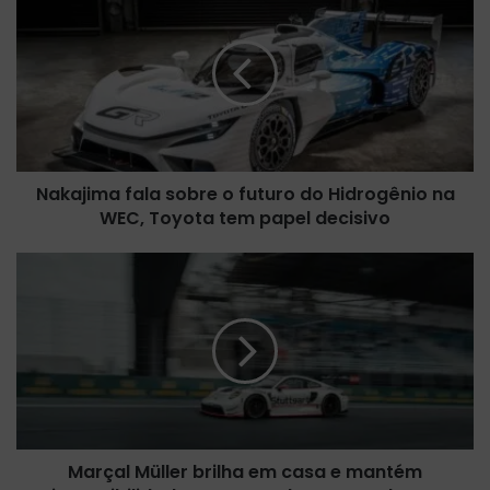
a
k
a
j
i
m
a
f
Nakajima fala sobre o futuro do Hidrogênio na
a
WEC, Toyota tem papel decisivo
l
a
s
M
o
a
b
r
r
ç
e
a
o
l
f
M
u
ü
t
l
u
Marçal Müller brilha em casa e mantém
l