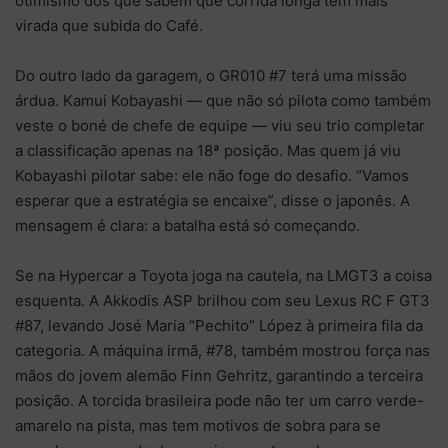
otimismo dos que sabem que corrida longa tem mais
virada que subida do Café.
Do outro lado da garagem, o GR010 #7 terá uma missão
árdua. Kamui Kobayashi — que não só pilota como também
veste o boné de chefe de equipe — viu seu trio completar
a classificação apenas na 18ª posição. Mas quem já viu
Kobayashi pilotar sabe: ele não foge do desafio. “Vamos
esperar que a estratégia se encaixe”, disse o japonês. A
mensagem é clara: a batalha está só começando.
Se na Hypercar a Toyota joga na cautela, na LMGT3 a coisa
esquenta. A Akkodis ASP brilhou com seu Lexus RC F GT3
#87, levando José María “Pechito” López à primeira fila da
categoria. A máquina irmã, #78, também mostrou força nas
mãos do jovem alemão Finn Gehritz, garantindo a terceira
posição. A torcida brasileira pode não ter um carro verde-
amarelo na pista, mas tem motivos de sobra para se