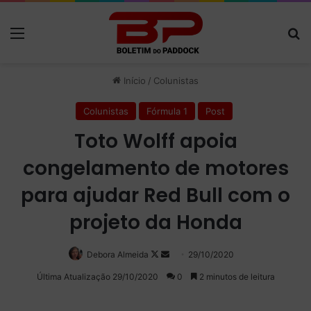
Menu
P
Início
/
Colunistas
Colunistas
Fórmula 1
Post
Toto Wolff apoia
congelamento de motores
para ajudar Red Bull com o
projeto da Honda
Debora Almeida
Follow
Mande
29/10/2020
on
um
Última Atualização 29/10/2020
0
2 minutos de leitura
X
e-
mail