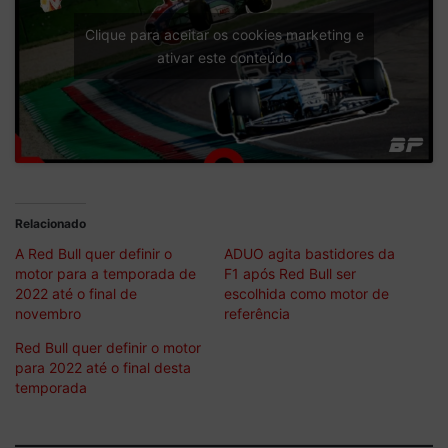
Clique para aceitar os cookies marketing e
ativar este conteúdo
Relacionado
A Red Bull quer definir o
ADUO agita bastidores da
motor para a temporada de
F1 após Red Bull ser
2022 até o final de
escolhida como motor de
novembro
referência
Red Bull quer definir o motor
para 2022 até o final desta
temporada