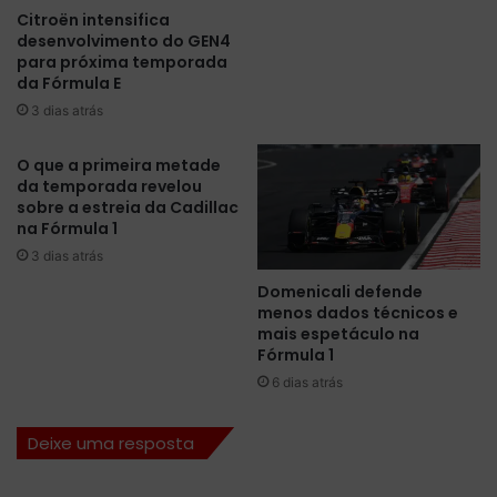
Citroën intensifica
d
a
desenvolvimento do GEN4
a
i
para próxima temporada
n
k
da Fórmula E
a
k
3 dias atrás
I
o
t
n
á
e
O que a primeira metade
l
da temporada revelou
n
sobre a estreia da Cadillac
i
e
na Fórmula 1
a
A
q
n
3 dias atrás
u
t
Domenicali defende
e
o
menos dados técnicos e
s
n
mais espetáculo na
e
i
Fórmula 1
r
o
6 dias atrás
á
G
d
i
i
Deixe uma resposta
o
s
v
p
i