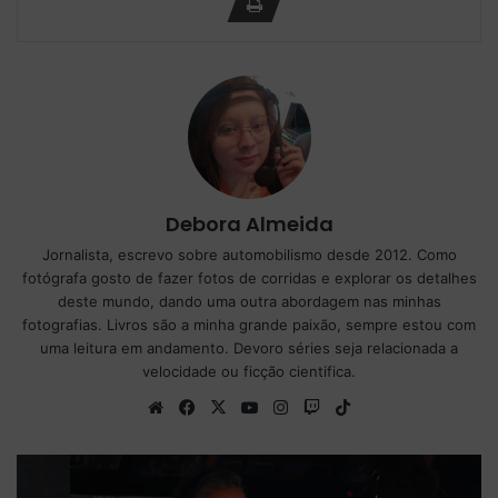
Debora Almeida
Jornalista, escrevo sobre automobilismo desde 2012. Como
fotógrafa gosto de fazer fotos de corridas e explorar os detalhes
deste mundo, dando uma outra abordagem nas minhas
fotografias. Livros são a minha grande paixão, sempre estou com
uma leitura em andamento. Devoro séries seja relacionada a
velocidade ou ficção cientifica.
We
Fa
X
Yo
Ins
Tw
Tik
bsi
ce
uT
tag
itc
To
te
bo
ub
ra
h
k
ok
e
m