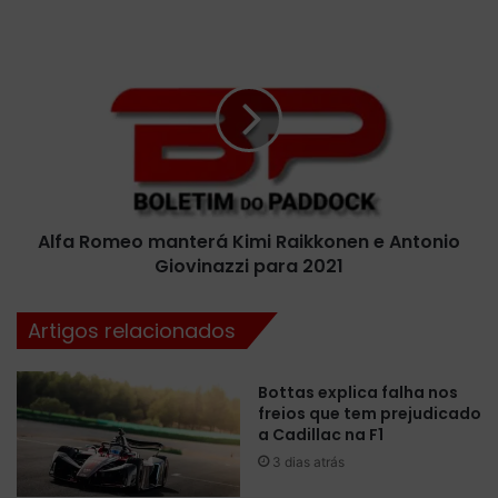
R
o
A
m
l
a
f
g
a
n
R
a
o
,
m
a
e
t
o
e
Alfa Romeo manterá Kimi Raikkonen e Antonio
m
r
Giovinazzi para 2021
a
c
n
e
t
Artigos relacionados
i
e
r
r
a
á
Bottas explica falha nos
c
K
freios que tem prejudicado
o
i
a Cadillac na F1
r
m
3 dias atrás
r
i
i
R