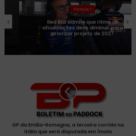
Fórmula 1
Red Bull admite que ritmo de
atualizações deve diminuir para
priorizar projeto de 2027
G
P
d
a
E
m
i
l
i
GP da Emilia-Romagna, a terceira corrida na
a
Itália que será disputada em Ímola
-