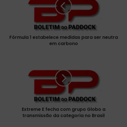
m
u
l
a
1
e
Fórmula 1 estabelece medidas para ser neutra
s
em carbono
t
a
b
E
e
x
l
t
e
r
c
e
e
m
m
e
e
E
d
f
i
Extreme E fecha com grupo Globo a
e
d
transmissão da categoria no Brasil
c
a
h
s
a