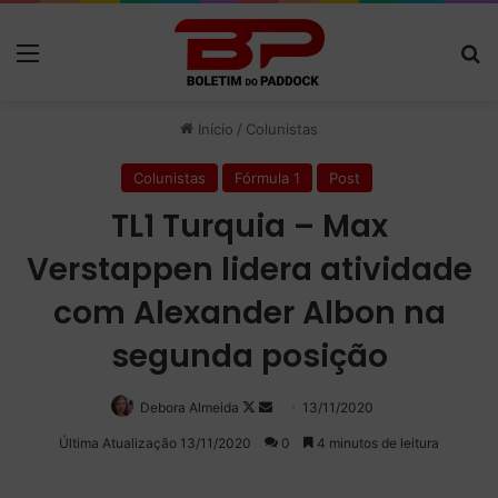
Menu
P
Início
/
Colunistas
Colunistas
Fórmula 1
Post
TL1 Turquia – Max
Verstappen lidera atividade
com Alexander Albon na
segunda posição
Debora Almeida
Follow
Mande
13/11/2020
on
um
Última Atualização 13/11/2020
0
4 minutos de leitura
X
e-
mail