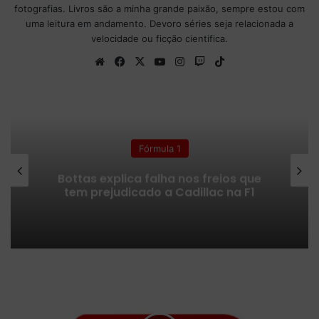
fotografias. Livros são a minha grande paixão, sempre estou com
uma leitura em andamento. Devoro séries seja relacionada a
velocidade ou ficção cientifica.
We
Fa
X
Yo
Ins
Tw
Tik
bsi
ce
uT
tag
itc
To
te
bo
ub
ra
h
k
ok
e
m
Fórmula 1
Bottas explica falha nos freios que
tem prejudicado a Cadillac na F1
F
ó
r