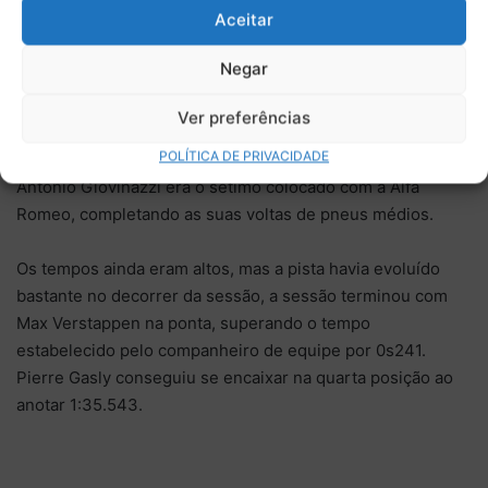
Aceitar
estava no circuito liberado finalmente pelo time e passou a
escalar o pelotão.
Negar
Nos últimos minutos da sessão, os pilotos seguiam
Ver preferências
evoluindo, Alexander Albon saltou para a primeira posição
POLÍTICA DE PRIVACIDADE
com 1:35.318, ainda utilizando os pneus duros, enquanto
Antonio Giovinazzi era o sétimo colocado com a Alfa
Romeo, completando as suas voltas de pneus médios.
Os tempos ainda eram altos, mas a pista havia evoluído
bastante no decorrer da sessão, a sessão terminou com
Max Verstappen na ponta, superando o tempo
estabelecido pelo companheiro de equipe por 0s241.
Pierre Gasly conseguiu se encaixar na quarta posição ao
anotar 1:35.543.