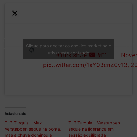
A top ten with a few
—
surprises following the first
Formu
LASSIFICATION:
F1 session in Istanbul since
(@F1)
Clique para aceitar os cookies marketing e
ND OF FP1
ativar este conteúdo
2011
#TurkishGP
#F1
Nove
pic.twitter.com/1aY03cnZ0v
13, 2
Relacionado
TL3 Turquia – Max
TL2 Turquia – Verstappen
Verstappen segue na ponta,
segue na liderança em
mas a chuva dominou e
sessão equilibrada