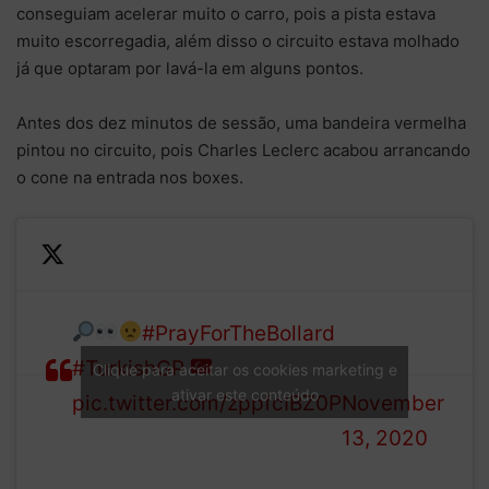
conseguiam acelerar muito o carro, pois a pista estava
muito escorregadia, além disso o circuito estava molhado
já que optaram por lavá-la em alguns pontos.
Antes dos dez minutos de sessão, uma bandeira vermelha
pintou no circuito, pois Charles Leclerc acabou arrancando
o cone na entrada nos boxes.
—
#PrayForTheBollard
Formula 1
#TurkishGP
(@F1)
Clique para aceitar os cookies marketing e
ativar este conteúdo
pic.twitter.com/zppfcIBZ0P
November
13, 2020