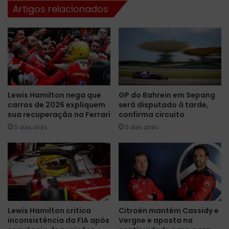
Artigos relacionados
p
c
a
o
r
m
a
g
s
r
e
u
r
p
n
o
Lewis Hamilton nega que
GP do Bahrein em Sepang
e
G
carros de 2026 expliquem
será disputado à tarde,
u
l
sua recuperação na Ferrari
confirma circuito
t
o
r
5 dias atrás
5 dias atrás
b
a
o
e
a
m
t
c
r
a
a
r
n
b
s
Lewis Hamilton critica
Citroën mantém Cassidy e
o
m
inconsistência da FIA após
Vergne e aposta na
n
i