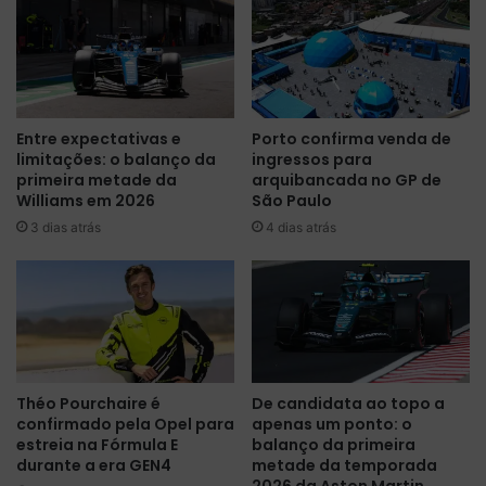
A
a
u
p
s
e
t
c
r
o
á
e
Entre expectativas e
Porto confirma venda de
l
n
limitações: o balanço da
ingressos para
i
s
primeira metade da
arquibancada no GP de
a
e
Williams em 2026
São Paulo
d
v
3 dias atrás
4 dias atrás
e
a
F
i
ó
p
r
a
m
r
u
t
l
i
a
c
Théo Pourchaire é
De candidata ao topo a
1
i
confirmado pela Opel para
apenas um ponto: o
d
p
estreia na Fórmula E
balanço da primeira
e
a
durante a era GEN4
metade da temporada
2
r