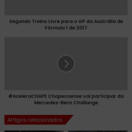
o
T
r
Segundo Treino Livre para o GP da Austrália de
e
Fórmula 1 de 2017
i
n
o
#
L
A
i
c
v
e
r
l
e
e
p
r
a
a
r
C
a
#AceleraCHAPE Chapecoense vai participar da
H
o
Mercedes-Benz Challange
A
G
P
P
E
Artigos relacionados
d
C
a
h