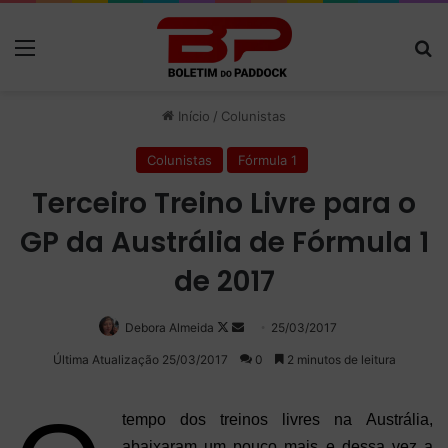
Menu
P
Início
/
Colunistas
Colunistas
Fórmula 1
Terceiro Treino Livre para o
GP da Austrália de Fórmula 1
de 2017
Debora Almeida
Follow
Mande
25/03/2017
on
um
Última Atualização 25/03/2017
0
2 minutos de leitura
X
e-
mail
tempo dos treinos livres na Austrália,
abaixaram um pouco mais e dessa vez a