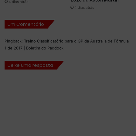
2026 da Aston Martin
4 dias atrás
0
d
4 dias atrás
1
a
7
M
Um Comentário
e
r
c
Pingback:
Treino Classificatório para o GP da Austrália de Fórmula
e
1 de 2017 | Boletim do Paddock
d
e
s
Deixe uma resposta
-
B
e
n
z
C
h
a
l
l
a