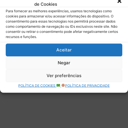
de Cookies
Assinar
Para fornecer as melhores experiências, usamos tecnologias como
cookies para armazenar e/ou acessar informações do dispositivo. O
consentimento para essas tecnologias nos permitirá processar dados
como comportamento de navegação ou IDs exclusivos neste site. Não
consentir ou retirar o consentimento pode afetar negativamente certos
recursos e funções.
Deixe uma resposta
Aceitar
Negar
Ver preferências
POLÍTICA DE COOKIES
POLÍTICA DE PRIVACIDADE