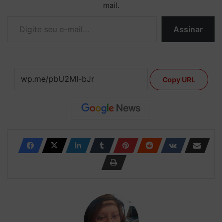
mail.
Digite seu e-mail…
Assinar
Copy URL