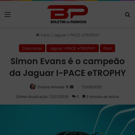
Menu
Pr
Início
/
Jaguar I-PACE eTROPHY
Colunistas
Jaguar I-PACE eTROPHY
Post
Simon Evans é o campeão
da Jaguar I-PACE eTROPHY
Follow
Mande
Debora Almeida
13/08/2020
on
um
Última Atualização 12/07/2026
0
2 minutos de leitura
X
e-
mail