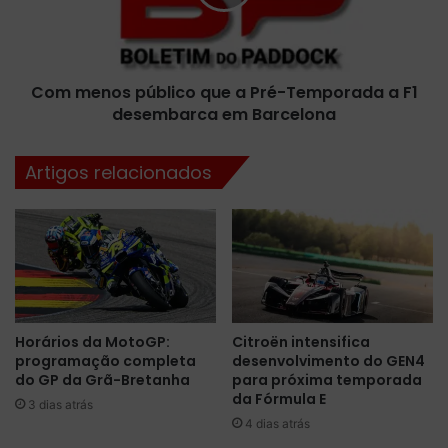
Pré-
Temporada
a
F1
Com menos público que a Pré-Temporada a F1
desembarca
em
desembarca em Barcelona
Barcelona
Artigos relacionados
Horários da MotoGP:
Citroën intensifica
programação completa
desenvolvimento do GEN4
do GP da Grã-Bretanha
para próxima temporada
da Fórmula E
3 dias atrás
4 dias atrás