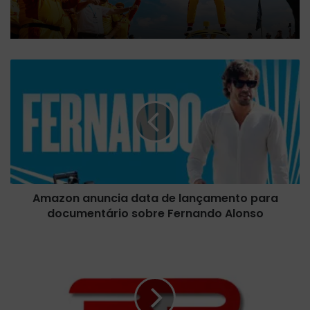
Amazon
anuncia
data
de
lançamento
para
documentário
sobre
Fernando
Amazon anuncia data de lançamento para
Alonso
documentário sobre Fernando Alonso
Com
menos
público
que
a