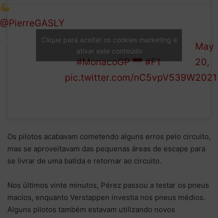
Hamilton make up the top
Form
@PierreGASLY
three, with Valtteri Bottas in
1 (@F
goes fastest,
Clique para aceitar os cookies marketing e
P4 and Max Verstappen in
May
ativar este conteúdo
with a time of
P5
#MonacoGP
#F1
20,
1:12.929
pic.twitter.com/nC5vpV539W
2021
Os pilotos acabavam cometendo alguns erros pelo circuito,
mas se aproveitavam das pequenas áreas de escape para
se livrar de uma batida e retornar ao circuito.
Nos últimos vinte minutos, Pérez passou a testar os pneus
macios, enquanto Verstappen investia nos pneus médios.
Alguns pilotos também estavam utilizando novos