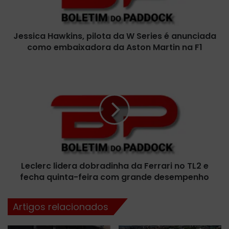
a
H
a
Jessica Hawkins, pilota da W Series é anunciada
w
como embaixadora da Aston Martin na F1
k
i
n
L
s
e
,
c
p
l
i
e
l
r
o
c
t
l
a
i
d
Leclerc lidera dobradinha da Ferrari no TL2 e
d
a
fecha quinta-feira com grande desempenho
e
W
r
S
a
Artigos relacionados
e
d
r
o
i