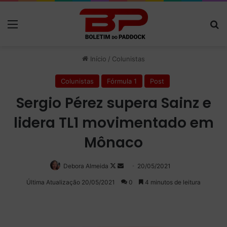
Menu
P
Início
/
Colunistas
Colunistas
Fórmula 1
Post
Sergio Pérez supera Sainz e
lidera TL1 movimentado em
Mônaco
Debora Almeida
Follow
Mande
20/05/2021
on
um
Última Atualização 20/05/2021
0
4 minutos de leitura
X
e-
mail