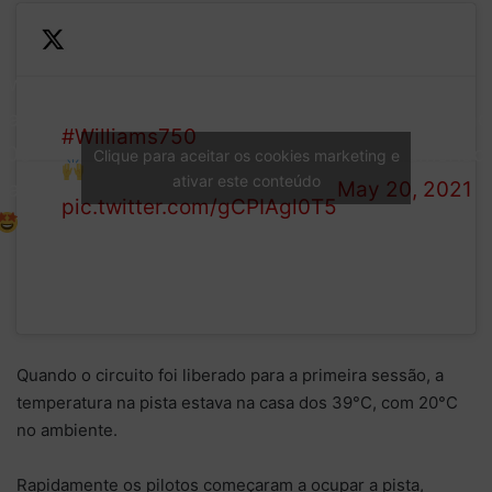
Two
Here are the winners of the
cars,
— Williams Rac
#Williams750
competition!
100
(@WilliamsRaci
Clique para aceitar os cookies marketing e
ativar este conteúdo
names
May 20, 2021
pic.twitter.com/gCPIAgl0T5
Quando o circuito foi liberado para a primeira sessão, a
temperatura na pista estava na casa dos 39°C, com 20°C
no ambiente.
Rapidamente os pilotos começaram a ocupar a pista,