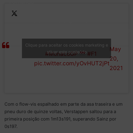
Fernando
Alonso
—
took
We were briefly under
Formula
some
yellow flags, but we are
1 (@F1)
front
now back under
Clique para aceitar os cookies marketing e
May
wing
ativar este conteúdo
way
#MonacoGP
#F1
20,
damage,
pic.twitter.com/yOvHUT2jPt
2021
he’s now
back in
the pits
Com o flow-vis espalhado em parte da asa traseira e um
pneu duro de quinze voltas, Verstappen saltou para a
primeira posição com 1m13s191, superando Sainz por
0s197.