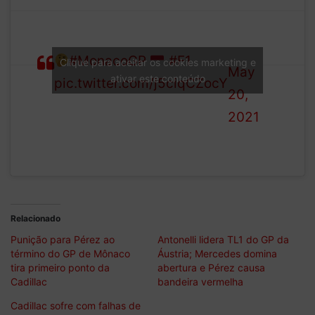
—
Formula
What did you make of FP1?
1 (@F1)
#MonacoGP
#F1
Clique para aceitar os cookies marketing e
May
ativar este conteúdo
pic.twitter.com/j5ciqCZocY
20,
2021
Relacionado
Punição para Pérez ao
Antonelli lidera TL1 do GP da
término do GP de Mônaco
Áustria; Mercedes domina
tira primeiro ponto da
abertura e Pérez causa
Cadillac
bandeira vermelha
Cadillac sofre com falhas de