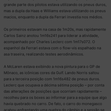
grande parte dos pilotos estava utilizando os pneus duros,
mas a dupla da Haas e Williams estava utilizando os pneus
macios, enquanto a dupla da Ferrari investia nos médios.
Os primeiros estavam na casa de 1m20s, mas rapidamente
Carlos Sainz anotou 1m16s241 para liderar a atividade,
acompanhado por Charles Leclerc com 1m17s072. O
espanhol da Ferrari estava com o flow-vis espalhado na
asa traseira, realizando testes aerodinâmicos.
A McLaren estava exibindo a nova pintura para o GP de
Mônaco, as icônicas cores da Gulf. Lando Norris saltou
para a terceira posição com 1m16s482 de pneus duros.
Leclerc que ocupava a décima sétima posição – por conta
das alterações de posições que ocorriam rapidamente –
recolheu para os boxes ao informar para a equipe que algo
havia quebrado no carro. De fato, o carro do monegasco
acabou enfrentando uma quebra do câmbio e a sessão se