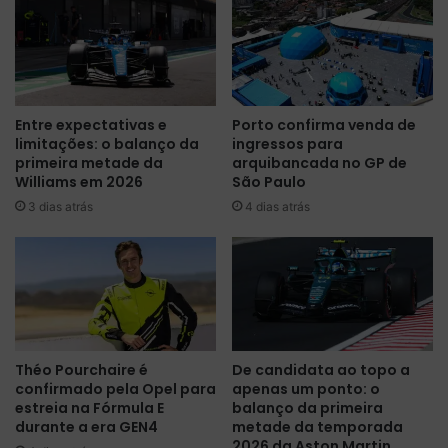
b
e
r
s
a
é
d
a
i
n
n
Entre expectativas e
Porto confirma venda de
u
h
limitações: o balanço da
ingressos para
n
a
primeira metade da
arquibancada no GP de
c
d
Williams em 2026
São Paulo
i
a
3 dias atrás
4 dias atrás
a
F
d
e
a
r
c
r
o
a
m
r
o
i
e
n
Théo Pourchaire é
De candidata ao topo a
m
o
confirmado pela Opel para
apenas um ponto: o
b
T
estreia na Fórmula E
balanço da primeira
a
L
durante a era GEN4
metade da temporada
i
2
2026 da Aston Martin