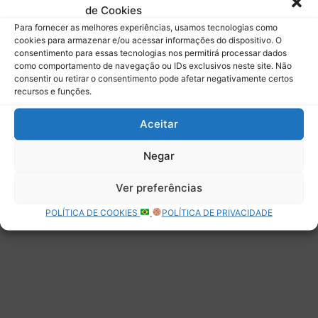
de Cookies
Assinar
Para fornecer as melhores experiências, usamos tecnologias como
cookies para armazenar e/ou acessar informações do dispositivo. O
consentimento para essas tecnologias nos permitirá processar dados
como comportamento de navegação ou IDs exclusivos neste site. Não
consentir ou retirar o consentimento pode afetar negativamente certos
recursos e funções.
Deixe uma resposta
Aceitar
Negar
Ver preferências
POLÍTICA DE COOKIES
POLÍTICA DE PRIVACIDADE