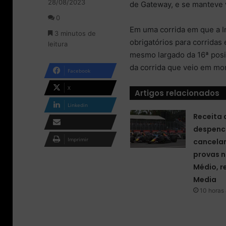
28/08/2023
e
de Gateway, e se manteve v
u
0
m
Em uma corrida em que a I
3 minutos de
e
obrigatórios para corridas
leitura
-
mesmo largado da 16ª pos
m
a
da corrida que veio em m
Facebook
i
l
X
Artigos relacionados
Linkedin
Receita 
despenc
Compartilhar via e-
Imprimir
cancela
mail
provas n
Médio, r
Media
10 horas 