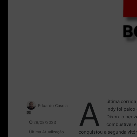
A
última corrid
Eduardo Casola
Indy foi palc
M
Dixon. o neoz
a
28/08/2023
combustível e,
n
conquistou a segunda vitóri
Última Atualização
d