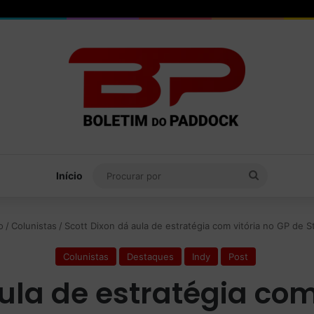
Procurar
Início
por
o
/
Colunistas
/
Scott Dixon dá aula de estratégia com vitória no GP de St
Colunistas
Destaques
Indy
Post
ula de estratégia com