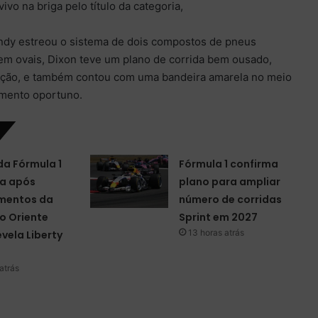
ivo na briga pelo título da categoria,
ndy estreou o sistema de dois compostos de pneus
 em ovais, Dixon teve um plano de corrida bem ousado,
ição, e também contou com uma bandeira amarela no meio
omento oportuno.
da Fórmula 1
Fórmula 1 confirma
a após
plano para ampliar
mentos da
número de corridas
o Oriente
Sprint em 2027
13 horas atrás
evela Liberty
atrás