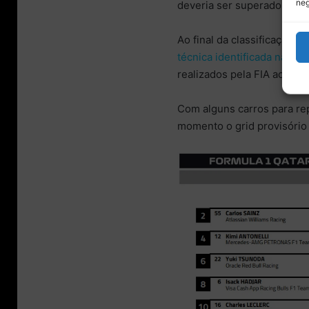
neg
deveria ser superado.
Ao final da classificação,
Es
técnica identificada na sua
realizados pela FIA ao fina
Com alguns carros para rep
momento o grid provisório 