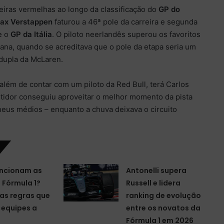
eiras vermelhas ao longo da classificação do
GP do
ax Verstappen
faturou a 46ª pole da carreira e segunda
e o
GP da Itália
. O piloto neerlandês superou os favoritos
ana, quando se acreditava que o pole da etapa seria um
 dupla da McLaren.
, além de contar com um piloto da Red Bull, terá Carlos
etidor conseguiu aproveitar o melhor momento da pista
pneus médios – enquanto a chuva deixava o circuito
ncionam as
Antonelli supera
a Fórmula 1?
Russell e lidera
as regras que
ranking de evolução
equipes a
entre os novatos da
Fórmula 1 em 2026