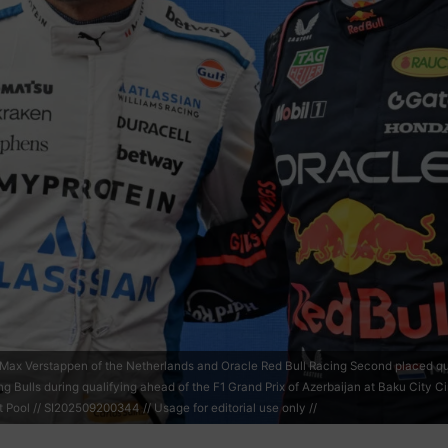
ax Verstappen of the Netherlands and Oracle Red Bull Racing Second placed qual
Bulls during qualifying ahead of the F1 Grand Prix of Azerbaijan at Baku City Ci
Pool // SI202509200344 // Usage for editorial use only //