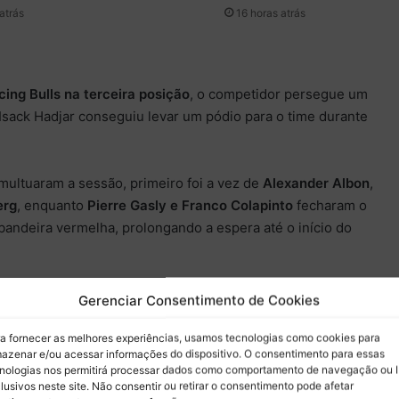
atrás
16 horas atrás
cing Bulls na terceira posição
, o competidor persegue um
Isack Hadjar conseguiu levar um pódio para o time durante
multuaram a sessão, primeiro foi a vez de
Alexander Albon
,
erg
, enquanto
Pierre Gasly e Franco Colapinto
fecharam o
andeira vermelha, prolongando a espera até o início do
, foi
Oliver Bearman
que trouxe a primeira interrupção, por
Gerenciar Consentimento de Cookies
u carro. No Q3,
Charles Leclerc
provocou a primeira
nto
Oscar Piastri
bateu quando os pilotos buscavam ainda a
a fornecer as melhores experiências, usamos tecnologias como cookies para
azenar e/ou acessar informações do dispositivo. O consentimento para essas
 rápida. O trabalho de Sainz e a sagacidade da Williams de
nologias nos permitirá processar dados como comportamento de navegação ou 
mente, fez com que o competidor tivesse o tempo que
lusivos neste site. Não consentir ou retirar o consentimento pode afetar