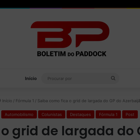
Procurar
Início
por
Início
/
Fórmula 1
/
Saiba como fica o grid de largada do GP do Azerbaij
Automobilismo
Colunistas
Destaques
Fórmula 1
Post
 o grid de largada do 