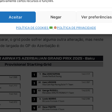
ativamente certos recursos e funções.
teban Ocon foi desclassificado, por uma irregularidade
Aceitar
Negar
Ver preferências
 asa traseira
, quando o carro não passou pelos testes
l da sessão.
POLÍTICA DE COOKIES
POLÍTICA DE PRIVACIDADE
arar, o grid pode sofrer alguma outra alteração, mas neste
de largada do GP do Azerbaijão é: