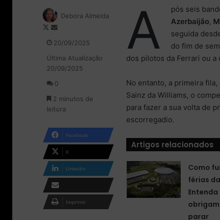
A
pós seis band
Debora Almeida
Azerbaijão
,
M
F
M
seguida desd
o
a
20/09/2025
do fim de sem
l
n
dos pilotos da Ferrari ou a
Última Atualização
l
d
20/09/2025
o
e
w
u
No entanto, a primeira fila
0
o
m
Sainz da Williams, o comp
2 minutos de
n
e
para fazer a sua volta de 
leitura
X
-
escorregadio.
m
a
Facebook
i
Artigos relacionados
l
X
Como fu
Linkedin
férias d
Entenda 
Compartilhar via e-
Imprimir
obrigam 
mail
parar