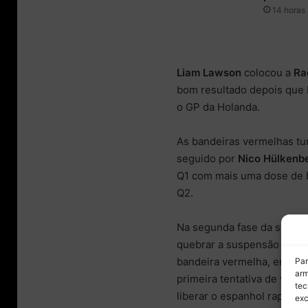
14 horas 
Liam Lawson
colocou a
Ra
bom resultado depois que 
o GP da Holanda.
As bandeiras vermelhas tu
seguido por
Nico Hülkenb
Q1 com mais uma dose de b
Q2.
Na segunda fase da sessão
quebrar a suspensão do se
bandeira vermelha, enqua
Par
arm
primeira tentativa de volta
tec
liberar o espanhol rapida
exc