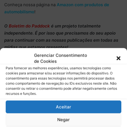
Conheça nossa página na
Amazon com produtos de
automobilismo
!
O
Boletim do Paddock
é um projeto totalmente
independente
. É por isso que precisamos do
seu apoio
para continuar
com as nossas publicações em todas as
mídias que estamos presentes!
Gerenciar Consentimento
de Cookies
Conheça
a nossa campanha de
financiamento coletivo
do
Apoia.se
, você pode começar a
contribuir com apenas
Para fornecer as melhores experiências, usamos tecnologias como
cookies para armazenar e/ou acessar informações do dispositivo. O
R$ 1
, ajude o projeto. Faça a diferença para podermos
consentimento para essas tecnologias nos permitirá processar dados
manter as nossas publicações. Conheça também
como comportamento de navegação ou IDs exclusivos neste site. Não
consentir ou retirar o consentimento pode afetar negativamente certos
programa de
membros no nosso canal do Youtube
.
recursos e funções.
Aceitar
Relacionado
Mercedes fecha shakedown
Wolff explica diferença entre
Negar
em Barcelona com foco em
Russell e Antonelli em pole