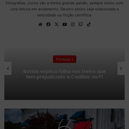
fotografias. Livros são a minha grande paixão, sempre estou com
uma leitura em andamento. Devoro séries seja relacionada a
velocidade ou ficção cientifica.
We
Fa
X
Yo
Ins
Tw
Tik
bsi
ce
uT
tag
itc
To
te
bo
ub
ra
h
k
ok
e
m
Fórmula 1
Bottas explica falha nos freios que
tem prejudicado a Cadillac na F1
A
u
t