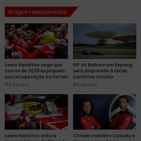
a
F
Artigos relacionados
b
A
r
e
e
C
o
B
s
F
p
n
o
o
r
P
Lewis Hamilton nega que
GP do Bahrein em Sepang
t
l
carros de 2026 expliquem
será disputado à tarde,
õ
a
sua recuperação na Ferrari
confirma circuito
e
n
s
6 dias atrás
6 dias atrás
a
e
l
m
t
7
o
d
e
e
B
f
r
e
a
Lewis Hamilton critica
Citroën mantém Cassidy e
v
s