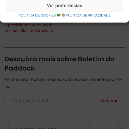
confiabilidade e alta
da Mercedes no Japão
Ver preferências
quilometragem
POLÍTICA DE COOKIES
POLÍTICA DE PRIVACIDADE
Antonelli admite excesso de
agressividade após perder
primeira fila em Barcelona
Descubra mais sobre Boletim do
Paddock
Assine para receber nossas notícias mais recentes por e-
mail.
Digite seu e-mail…
Assinar