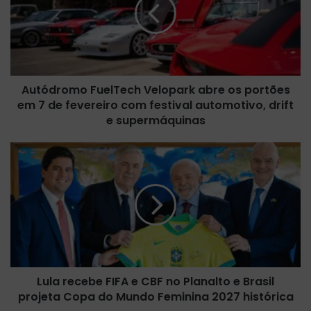
ó
d
r
o
m
o
Autódromo FuelTech Velopark abre os portões
F
em 7 de fevereiro com festival automotivo, drift
u
e
e supermáquinas
l
T
L
e
u
c
l
h
a
V
r
e
e
l
c
o
e
p
b
a
Lula recebe FIFA e CBF no Planalto e Brasil
e
r
projeta Copa do Mundo Feminina 2027 histórica
F
k
I