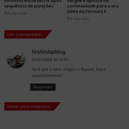
inconsistência da FIA após
Vergne e aposta na
e
i
sequência de punições
continuidade para a era
r
l
GEN4 da Fórmula E
6 dias atrás
e
p
6 dias atrás
i
r
r
o
o
j
Um Comentário
c
e
o
t
d
m
testesbpblog
a
f
i
C
27/01/2026 às 14:01
e
s
o
s
Será que o carro elogiou o Russell, fica o
p
s
t
questionamento?
a
e
i
d
:
Responder
v
o
a
M
l
u
a
Deixe uma resposta
n
u
d
t
o
o
F