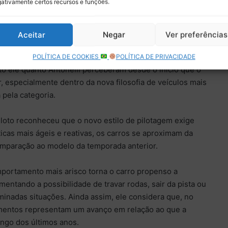
ativamente certos recursos e funções.
ece ter encontrado uma combinação competitiva entre
Aceitar
Negar
Ver preferências
lidade do conjunto mecânico e afirmou que o carro tem se
que parte da imprensa vinha apontando nas últimas
POLÍTICA DE COOKIES
POLÍTICA DE PRIVACIDADE
to ele quanto Antonelli perceberam desde o início que o
r, especialmente dentro da nova filosofia de veículos mais
pela categoria.
loto reconheceu que o novo estilo de pilotagem exige
icas mais ágeis e reativas, os carros se aproximam da
mparação ao modelo da temporada anterior.
mportamento mais arisco torna o carro propenso a
ntando a possibilidade de travar rodas, sair da pista ou
minadas situações. Ainda assim, ele considera que, no
mentos representam um avanço em relação ao que a
ongo dos últimos anos.