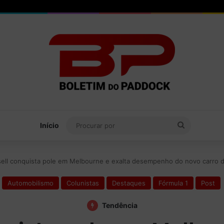
Procurar
Início
por
ell conquista pole em Melbourne e exalta desempenho do novo carro 
Automobilismo
Colunistas
Destaques
Fórmula 1
Post
Tendência