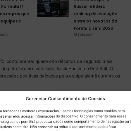
a Fórmula 1?
Russell e lidera
as regras que
ranking de evolução
equipes a
entre os novatos da
Fórmula 1 em 2026
atrás
1 dia atrás
l foi contundente: quase oito décimos de segundo mais
do pelo terceiro colocado, Isack Hadjar, da Red Bull. O
ressões positivas deixadas pela equipe alemã durante os
tas do grid enfrentaram dificuldades, Max Verstappen, da
Gerenciar Consentimento de Cookies
classificação, e o atual campeão Lando Norris, da McLaren,
a fornecer as melhores experiências, usamos tecnologias como cookies para
o de seu carro após marcar apenas o sexto tempo Russell
azenar e/ou acessar informações do dispositivo. O consentimento para essas
m o novo modelo da Mercedes.
nologias nos permitirá processar dados como comportamento de navegação ou 
lusivos neste site. Não consentir ou retirar o consentimento pode afetar