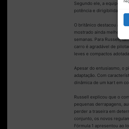
neg
Segundo ele, a equipe par
potência e dirigibilidade.
O britânico destacou a qua
mostrado ainda melhor do 
semanas. Para Russell, tan
carro é agradável de pilota
leves e compactos adotada 
Apesar do entusiasmo, o pi
adaptação. Com característ
dinâmica de um kart em co
Russell explicou que o co
pequenas derrapagens, aume
perder a traseira em deter
conjunto, os novos regula
Fórmula 1 apresentou ao l