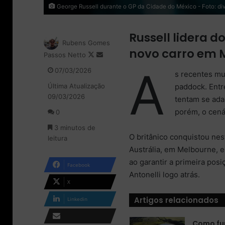
George Russell durante o GP da Cidade do México - Foto: d
Russell lidera 
Rubens Gomes
novo carro em 
Passos Netto
F
M
o
a
A
07/03/2026
s recentes mu
l
n
paddock. Entre
Última Atualização
l
d
09/03/2026
o
e
tentam se ada
w
u
porém, o cená
0
o
m
3 minutos de
n
e
O britânico conquistou nes
leitura
X
-
Austrália, em Melbourne, 
m
a
ao garantir a primeira pos
Facebook
i
Antonelli logo atrás.
l
X
Artigos relacionados
Linkedin
Como fu