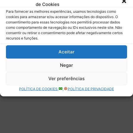
de Cookies
Assinar
Para fornecer as melhores experiências, usamos tecnologias como
cookies para armazenar e/ou acessar informações do dispositivo. O
consentimento para essas tecnologias nos permitirá processar dados
como comportamento de navegação ou IDs exclusivos neste site. Não
consentir ou retirar o consentimento pode afetar negativamente certos
recursos e funções.
Deixe uma resposta
Aceitar
Negar
Ver preferências
POLÍTICA DE COOKIES
POLÍTICA DE PRIVACIDADE