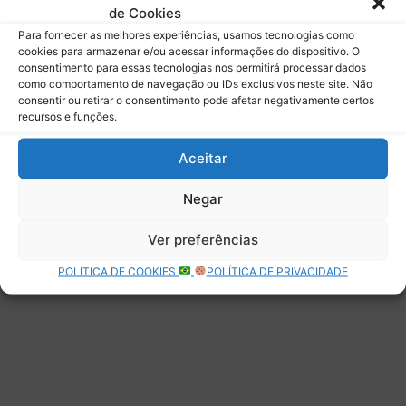
de Cookies
Assinar
Para fornecer as melhores experiências, usamos tecnologias como
cookies para armazenar e/ou acessar informações do dispositivo. O
consentimento para essas tecnologias nos permitirá processar dados
como comportamento de navegação ou IDs exclusivos neste site. Não
consentir ou retirar o consentimento pode afetar negativamente certos
recursos e funções.
Deixe uma resposta
Aceitar
Negar
Ver preferências
POLÍTICA DE COOKIES
POLÍTICA DE PRIVACIDADE