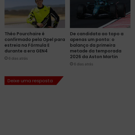
o
c
d
o
e
m
c
p
o
l
Théo Pourchaire é
De candidata ao topo a
n
e
confirmado pela Opel para
apenas um ponto: o
t
t
estreia na Fórmula E
balanço da primeira
r
a
durante a era GEN4
metade da temporada
a
e
2026 da Aston Martin
6 dias atrás
t
t
6 dias atrás
o
u
d
d
Deixe uma resposta
e
o
G
o
e
q
o
u
r
e
g
t
e
e
R
e
u
s