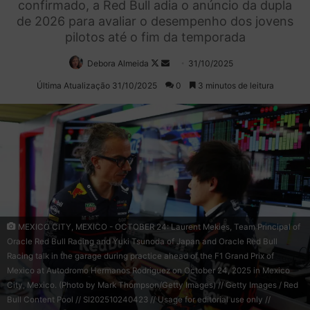
confirmado, a Red Bull adia o anúncio da dupla
de 2026 para avaliar o desempenho dos jovens
pilotos até o fim da temporada
Debora Almeida
Follow
Mande
31/10/2025
on
um
Última Atualização 31/10/2025
0
3 minutos de leitura
X
e-
mail
MEXICO CITY, MEXICO - OCTOBER 24: Laurent Mekies, Team Principal of
Oracle Red Bull Racing and Yuki Tsunoda of Japan and Oracle Red Bull
Racing talk in the garage during practice ahead of the F1 Grand Prix of
Mexico at Autodromo Hermanos Rodriguez on October 24, 2025 in Mexico
City, Mexico. (Photo by Mark Thompson/Getty Images) // Getty Images / Red
Bull Content Pool // SI202510240423 // Usage for editorial use only //