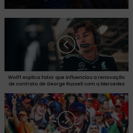
W
o
l
f
f
e
x
p
l
Wolff explica fator que influenciou a renovação
i
de contrato de George Russell com a Mercedes
c
a
f
G
a
P
t
d
o
e
r
S
q
ã