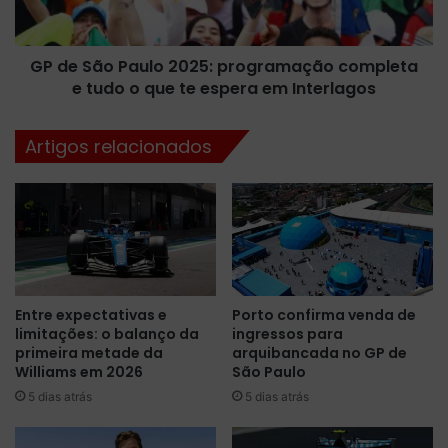
u
o
e
P
i
a
n
GP de São Paulo 2025: programação completa
u
f
e tudo o que te espera em Interlagos
l
l
o
u
2
Artigos relacionados
e
0
n
2
c
5
i
:
o
p
u
r
a
o
r
g
Entre expectativas e
Porto confirma venda de
e
r
limitações: o balanço da
ingressos para
n
a
primeira metade da
arquibancada no GP de
o
m
Williams em 2026
São Paulo
v
a
5 dias atrás
5 dias atrás
a
ç
ç
ã
ã
o