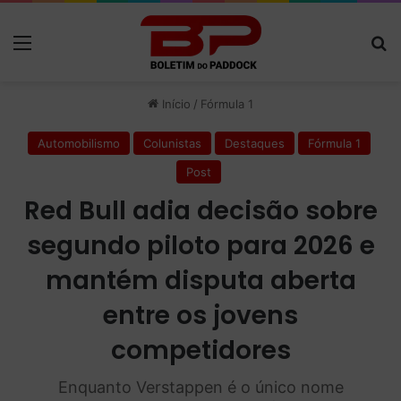
Menu
P
Início
/
Fórmula 1
Automobilismo
Colunistas
Destaques
Fórmula 1
Post
Red Bull adia decisão sobre
segundo piloto para 2026 e
mantém disputa aberta
entre os jovens
competidores
Enquanto Verstappen é o único nome