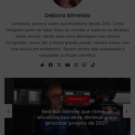
Debora Almeida
Jornalista, escrevo sobre automobilismo desde 2012. Como
fotógrafa gosto de fazer fotos de corridas e explorar os detalhes
deste mundo, dando uma outra abordagem nas minhas
fotografias. Livros são a minha grande paixão, sempre estou com
uma leitura em andamento. Devoro séries seja relacionada a
velocidade ou ficção cientifica.
We
Fa
X
Yo
Ins
Tw
Tik
bsi
ce
uT
tag
itc
To
te
bo
ub
ra
h
k
ok
e
m
Fórmula 1
Red Bull admite que ritmo de
atualizações deve diminuir para
priorizar projeto de 2027