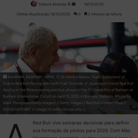
Debora Almeida
Follow
Mande
16/10/2025
on
um
Última Atualização 16/10/2025
0
2 minutos de leitura
X
e-
mail
BAHRAIN, BAHRAIN - APRIL 11: Dr Helmut Marko, Team Consultant of
Oracle Red Bull Racing talks with Yuki Tsunoda of Japan and Oracle Red Bull
Racing in the Pitlane during practice ahead of the F1 Grand Prix of Bahrain at
Bahrain International Circuit on April 11, 2025 in Bahrain, Bahrain. (Photo by
Mark Thompson/Getty Images) // Getty Images / Red Bull Content Pool //
SI202504110697 // Usage for editorial use only //
A
Red Bull vive semanas decisivas para definir
sua formação de pilotos para 2026. Com Max