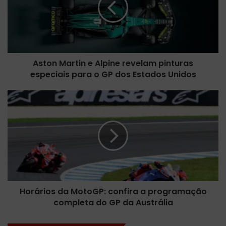
n
M
a
r
t
Aston Martin e Alpine revelam pinturas
i
especiais para o GP dos Estados Unidos
n
e
A
H
l
o
p
r
i
á
n
r
e
i
r
o
e
s
v
d
e
Horários da MotoGP: confira a programação
a
l
completa do GP da Austrália
M
a
o
m
t