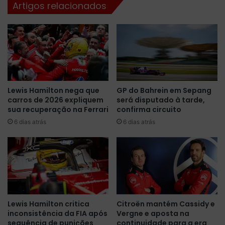
Artigos relacionados
p
o
i
G
n
P
t
:
u
c
r
o
a
n
s
f
Lewis Hamilton nega que
GP do Bahrein em Sepang
e
i
carros de 2026 expliquem
será disputado à tarde,
s
r
sua recuperação na Ferrari
confirma circuito
p
a
e
6 dias atrás
6 dias atrás
a
c
p
i
r
a
o
i
g
s
r
p
a
a
m
Lewis Hamilton critica
Citroën mantém Cassidy e
r
a
inconsistência da FIA após
Vergne e aposta na
a
ç
sequência de punições
continuidade para a era