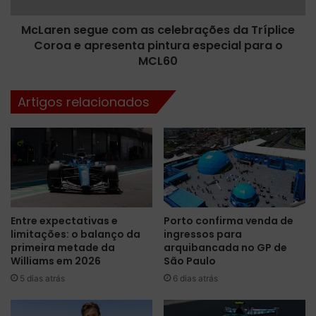
o
e
r
McLaren segue com as celebrações da Tríplice
g
e
Coroa e apresenta pintura especial para o
u
s
e
MCL60
p
c
a
o
Artigos relacionados
r
m
a
a
a
s
A
c
s
e
t
l
o
e
n
b
Entre expectativas e
Porto confirma venda de
M
r
limitações: o balanço da
ingressos para
a
a
primeira metade da
arquibancada no GP de
r
ç
Williams em 2026
São Paulo
t
õ
5 dias atrás
6 dias atrás
i
e
n
s
a
d