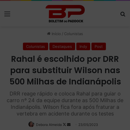
Menu
P
Início
/
Colunistas
Colunistas
Destaques
Indy
Post
Rahal é escolhido por DRR
para substituir Wilson nas
500 Milhas de Indianápolis
DRR reage rápido e coloca Rahal para guiar o
carro nº 24 da equipe durante as 500 Milhas de
Indianápolis. Wilson fica fora após fraturar a
vertebra em acidente durante os testes
Debora Almeida
Follow
Mande
23/05/2023