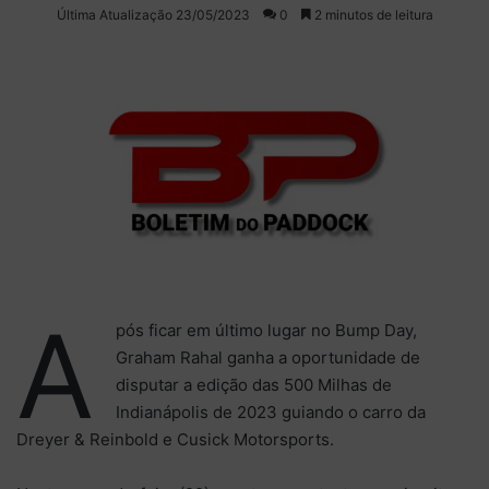
on
um
Última Atualização 23/05/2023
0
2 minutos de leitura
X
e-
mail
A
pós ficar em último lugar no Bump Day,
Graham Rahal ganha a oportunidade de
disputar a edição das 500 Milhas de
Indianápolis de 2023 guiando o carro da
Dreyer & Reinbold e Cusick Motorsports.