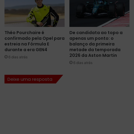
p
a
a
T
r
r
t
í
i
p
Théo Pourchaire é
De candidata ao topo a
r
l
confirmado pela Opel para
apenas um ponto: o
d
i
estreia na Fórmula E
balanço da primeira
e
c
durante a era GEN4
metade da temporada
2
e
2026 da Aston Martin
6 dias atrás
0
C
6 dias atrás
2
o
6
r
Deixe uma resposta
o
a
e
a
p
r
e
s
e