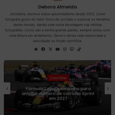
Debora Almeida
Jornalista, escrevo sobre automobilismo desde 2012. Como
fotógrafa gosto de fazer fotos de corridas e explorar os detalhes
deste mundo, dando uma outra abordagem nas minhas
fotografias. Livros são a minha grande paixão, sempre estou com
uma leitura em andamento. Devoro séries seja relacionada a
velocidade ou ficção cientifica.
We
Fa
X
Yo
Ins
Tw
Tik
bsi
ce
uT
tag
itc
To
te
bo
ub
ra
h
k
ok
e
m
Colunistas
Fórmula 1 confirma plano para
ampliar número de corridas Sprint
em 2027