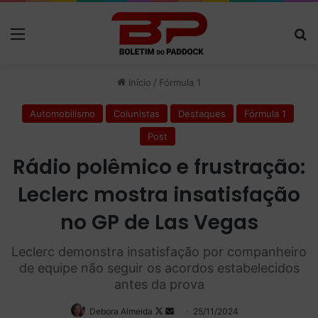
Menu
P
Início
/
Fórmula 1
Automobilismo
Colunistas
Destaques
Fórmula 1
Post
Rádio polêmico e frustração:
Leclerc mostra insatisfação
no GP de Las Vegas
Leclerc demonstra insatisfação por companheiro
de equipe não seguir os acordos estabelecidos
antes da prova
Debora Almeida
Follow
Mande
25/11/2024