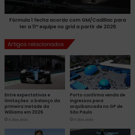
a
-
1
C
f
o
Fórmula 1 fecha acordo com GM/Cadillac para
e
n
ter a 11ª equipe no grid a partir de 2026
c
f
h
i
a
Artigos relacionados
r
a
a
c
a
o
p
r
r
d
o
o
g
c
r
o
Entre expectativas e
Porto confirma venda de
a
m
limitações: o balanço da
ingressos para
m
G
primeira metade da
arquibancada no GP de
a
M
Williams em 2026
São Paulo
ç
/
4 dias atrás
4 dias atrás
ã
C
o
a
p
d