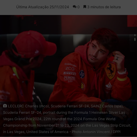
on
um
Última Atualização 25/11/2024
0
3 minutos de leitura
X
e-
mail
LECLERC Charles (mco), Scuderia Ferrari SF-24, SAINZ Carlos (spa),
Scuderia Ferrari SF-24, portrait during the Formula 1 Heineken Silver Las
Vegas Grand Prix 2024, 22th round of the 2024 Formula One World
Championship from November 21 to 23, 2024 on the Las Vegas Strip Circuit,
in Las Vegas, United States of America - Photo Antonin Vincent / DPPI