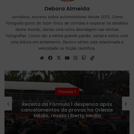
Debora Almeida
Jornalista, escrevo sobre automobilismo desde 2012. Como
fotógrafa gosto de fazer fotos de corridas e explorar os detalhes
deste mundo, dando uma outra abordagem nas minhas
fotografias. Livros são a minha grande paixão, sempre estou com
uma leitura em andamento. Devoro séries seja relacionada a
velocidade ou ficção cientifica.
We
Fa
X
Yo
Ins
Tw
Tik
bsi
ce
uT
tag
itc
To
te
bo
ub
ra
h
k
ok
e
m
Colunistas
Fórmula 1 confirma plano para
ampliar número de corridas Sprint
em 2027