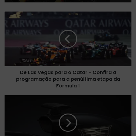
D
e
L
a
s
V
e
g
a
De Las Vegas para o Catar - Confira a
s
programação para a penúltima etapa da
p
a
Fórmula 1
r
a
F
o
ó
C
r
a
m
t
u
a
l
r