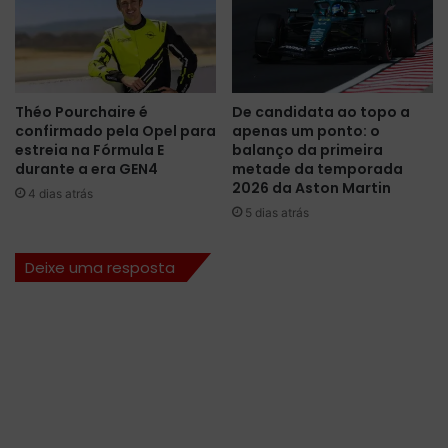
a
i
r
l
a
l
a
a
p
c
Théo Pourchaire é
De candidata ao topo a
e
p
confirmado pela Opel para
apenas um ponto: o
n
a
estreia na Fórmula E
balanço da primeira
ú
r
durante a era GEN4
metade da temporada
l
a
2026 da Aston Martin
4 dias atrás
t
t
5 dias atrás
i
e
m
r
Deixe uma resposta
a
a
e
1
t
1
a
ª
p
e
a
q
d
u
a
i
F
p