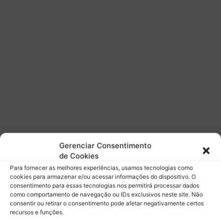
ó
e
r
n
m
o
u
g
l
r
a
i
1
d
a
p
a
r
t
i
r
Gerenciar Consentimento
d
de Cookies
e
Para fornecer as melhores experiências, usamos tecnologias como
2
cookies para armazenar e/ou acessar informações do dispositivo. O
0
consentimento para essas tecnologias nos permitirá processar dados
2
como comportamento de navegação ou IDs exclusivos neste site. Não
6
consentir ou retirar o consentimento pode afetar negativamente certos
recursos e funções.