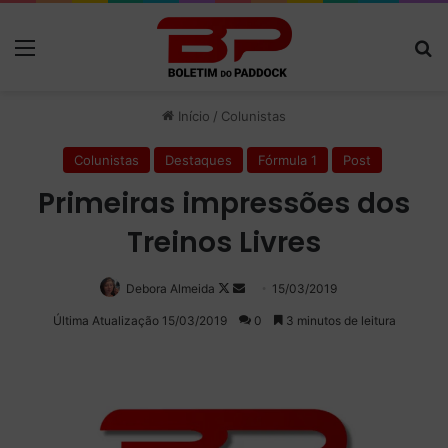
Menu
P
Início
/
Colunistas
Colunistas
Destaques
Fórmula 1
Post
Primeiras impressões dos
Treinos Livres
Debora Almeida
Follow
Mande
15/03/2019
on
um
Última Atualização 15/03/2019
0
3 minutos de leitura
X
e-
mail