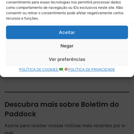
consentimento para essas tecnologias nos permitirá processar dados
como comportamento de navegação ou IDs exclusivos neste site. Não
consentir ou retirar o consentimento pode afetar negativamente certos
recursos e funções.
Relacionado
Aceitar
McLaren reage e Piastri
Fernando Alonso confirma
lidera TL2 em Suzuka;
nascimento do primeiro filho
Negar
Mercedes mantém força no
Japão
Ver preferências
Williams confirma ausência
nos testes de pré-
POLÍTICA DE COOKIES
POLÍTICA DE PRIVACIDADE
temporada em Barcelona
Descubra mais sobre Boletim do
Paddock
Assine para receber nossas notícias mais recentes por e-
mail.