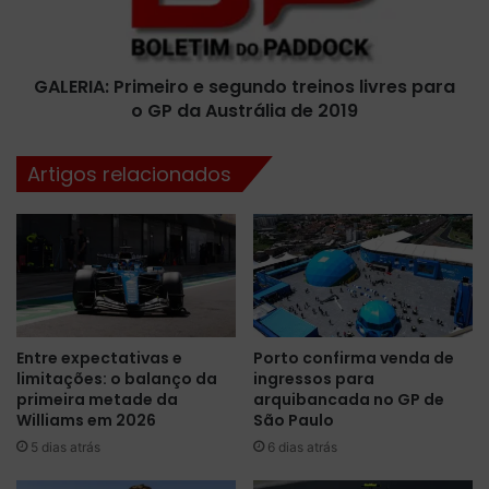
H
A
a
:
m
P
i
GALERIA: Primeiro e segundo treinos livres para
r
l
o GP da Austrália de 2019
i
t
m
o
e
Artigos relacionados
n
i
p
r
u
o
x
e
a
s
d
e
o
g
b
u
Entre expectativas e
Porto confirma venda de
r
n
limitações: o balanço da
ingressos para
a
d
primeira metade da
arquibancada no GP de
d
o
Williams em 2026
São Paulo
i
t
5 dias atrás
6 dias atrás
n
r
h
e