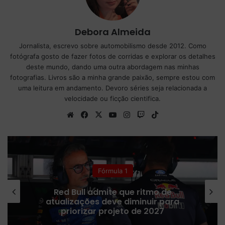
Debora Almeida
Jornalista, escrevo sobre automobilismo desde 2012. Como
fotógrafa gosto de fazer fotos de corridas e explorar os detalhes
deste mundo, dando uma outra abordagem nas minhas
fotografias. Livros são a minha grande paixão, sempre estou com
uma leitura em andamento. Devoro séries seja relacionada a
velocidade ou ficção cientifica.
We
Fa
X
Yo
Ins
Tw
Tik
bsi
ce
uT
tag
itc
To
te
bo
ub
ra
h
k
ok
e
m
Fórmula 1
Red Bull admite que ritmo de
atualizações deve diminuir para
priorizar projeto de 2027