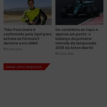
a
i
d
n
a
o
M
s
e
l
r
i
Théo Pourchaire é
De candidata ao topo a
c
v
confirmado pela Opel para
apenas um ponto: o
e
r
estreia na Fórmula E
balanço da primeira
d
e
durante a era GEN4
metade da temporada
e
s
2026 da Aston Martin
6 dias atrás
s
p
6 dias atrás
,
a
m
r
Deixe uma resposta
a
a
s
o
R
G
e
P
d
d
B
a
u
A
l
u
l