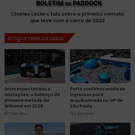
t
L
é
e
g
Charles Leclerc fala sobre o primeiro contato
c
i
que teve com o carro de 2022
l
c
e
a
r
Artigos relacionados
,
c
M
f
c
a
L
l
a
a
r
s
e
o
n
b
Entre expectativas e
Porto confirma venda de
v
r
limitações: o balanço da
ingressos para
a
e
primeira metade da
arquibancada no GP de
i
o
Williams em 2026
São Paulo
p
p
2 dias atrás
3 dias atrás
r
r
o
i
m
m
o
e