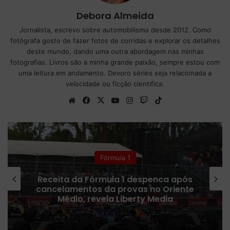
Debora Almeida
Jornalista, escrevo sobre automobilismo desde 2012. Como
fotógrafa gosto de fazer fotos de corridas e explorar os detalhes
deste mundo, dando uma outra abordagem nas minhas
fotografias. Livros são a minha grande paixão, sempre estou com
uma leitura em andamento. Devoro séries seja relacionada a
velocidade ou ficção cientifica.
We
Fa
X
Yo
Ins
Tw
Tik
bsi
ce
uT
tag
itc
To
te
bo
ub
ra
h
k
ok
e
m
Colunistas
Fórmula 1 confirma plano para
ampliar número de corridas Sprint
em 2027