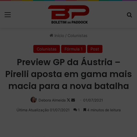
Menu
P
Início
/
Colunistas
Colunistas
Fórmula 1
Post
Preview GP da Áustria –
Pirelli aposta em gama mais
macia para a nova batalha
Debora Almeida
Follow
Mande
01/07/2021
on
um
Última Atualização 01/07/2021
1
4 minutos de leitura
X
e-
mail