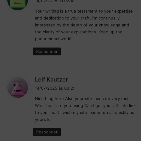
14/07/2025 às 02:42
s
Your writing is a true testament to your expertise
s
and dedication to your craft. I’m continually
e
impressed by the depth of your knowledge and
:
the clarity of your explanations. Keep up the
phenomenal work!
Responder
d
Leif Kautzer
i
14/07/2025 às 03:21
s
Nice blog here Also your site loads up very fast
s
What host are you using Can I get your affiliate link
e
to your host I wish my site loaded up as quickly as
:
yours lol
Responder