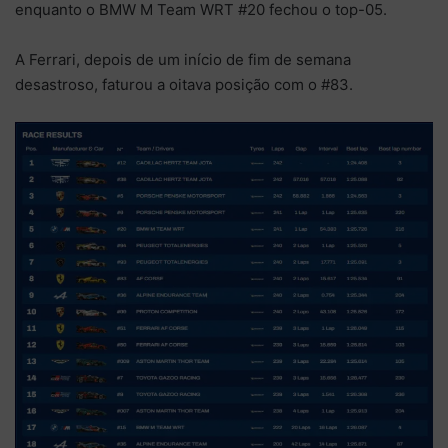
enquanto o BMW M Team WRT #20 fechou o top-05.
A Ferrari, depois de um início de fim de semana
desastroso, faturou a oitava posição com o #83.