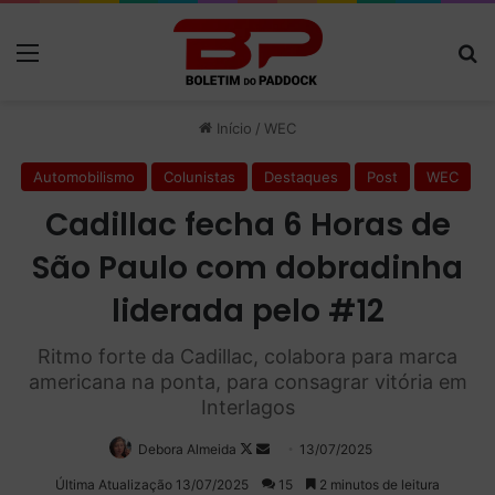
Menu
P
Início
/
WEC
Automobilismo
Colunistas
Destaques
Post
WEC
Cadillac fecha 6 Horas de
São Paulo com dobradinha
liderada pelo #12
Ritmo forte da Cadillac, colabora para marca
americana na ponta, para consagrar vitória em
Interlagos
Debora Almeida
Follow
Mande
13/07/2025
on
um
Última Atualização 13/07/2025
15
2 minutos de leitura