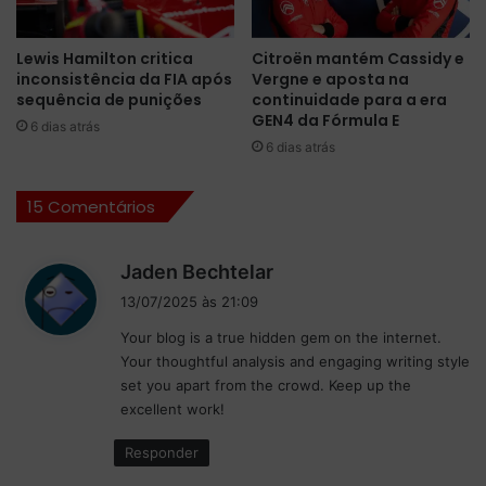
r
h
c
e
Lewis Hamilton critica
Citroën mantém Cassidy e
a
l
inconsistência da FIA após
Vergne e aposta na
n
l
sequência de punições
continuidade para a era
t
o
GEN4 da Fórmula E
6 dias atrás
e
e
6 dias atrás
n
m
a
o
L
c
15 Comentários
M
i
G
o
d
Jaden Bechtelar
T
n
i
3
a
13/07/2025 às 21:09
s
t
Your blog is a true hidden gem on the internet.
o
s
Your thoughtful analysis and engaging writing style
r
e
set you apart from the crowd. Keep up the
c
:
i
excellent work!
d
Responder
a
c