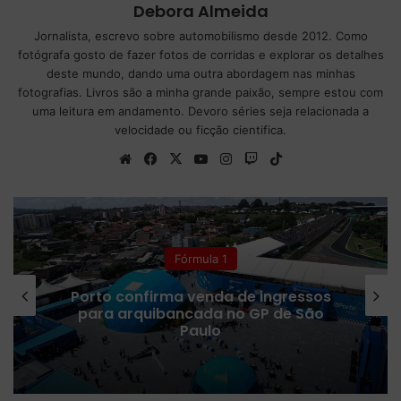
Debora Almeida
Jornalista, escrevo sobre automobilismo desde 2012. Como
fotógrafa gosto de fazer fotos de corridas e explorar os detalhes
deste mundo, dando uma outra abordagem nas minhas
fotografias. Livros são a minha grande paixão, sempre estou com
uma leitura em andamento. Devoro séries seja relacionada a
velocidade ou ficção cientifica.
We
Fa
X
Yo
Ins
Tw
Tik
bsi
ce
uT
tag
itc
To
te
bo
ub
ra
h
k
ok
e
m
Fórmula 1
Porto confirma venda de ingressos
para arquibancada no GP de São
Paulo