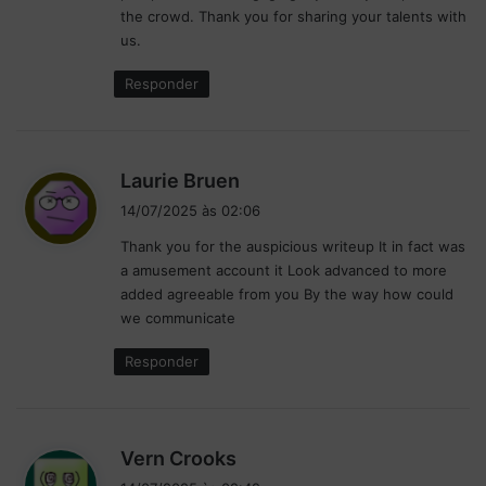
the crowd. Thank you for sharing your talents with
us.
Responder
d
Laurie Bruen
i
14/07/2025 às 02:06
s
Thank you for the auspicious writeup It in fact was
s
a amusement account it Look advanced to more
e
added agreeable from you By the way how could
:
we communicate
Responder
d
Vern Crooks
i