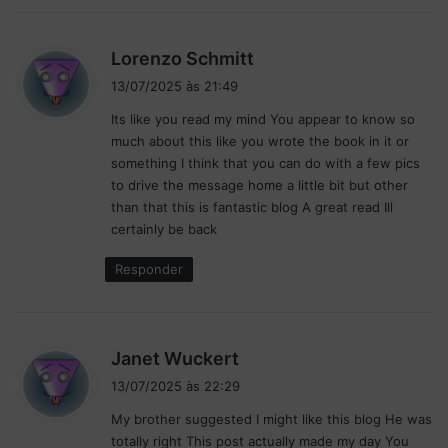
o
m
d
p
Lorenzo Schmitt
ó
i
13/07/2025 às 21:49
d
s
i
Its like you read my mind You appear to know so
s
o
much about this like you wrote the book in it or
e
e
something I think that you can do with a few pics
:
m
to drive the message home a little bit but other
I
than that this is fantastic blog A great read Ill
n
certainly be back
t
e
Responder
r
l
a
g
d
Janet Wuckert
o
i
13/07/2025 às 22:29
s
s
My brother suggested I might like this blog He was
s
totally right This post actually made my day You
e