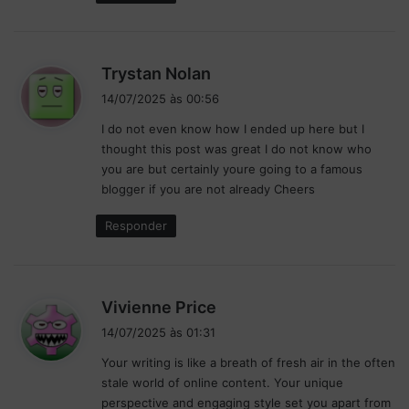
d
Trystan Nolan
i
14/07/2025 às 00:56
s
I do not even know how I ended up here but I
s
thought this post was great I do not know who
e
you are but certainly youre going to a famous
:
blogger if you are not already Cheers
Responder
d
Vivienne Price
i
14/07/2025 às 01:31
s
Your writing is like a breath of fresh air in the often
s
stale world of online content. Your unique
e
perspective and engaging style set you apart from
: