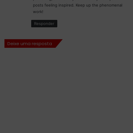
:
posts feeling inspired. Keep up the phenomenal
work!
Responder
Deixe uma resposta