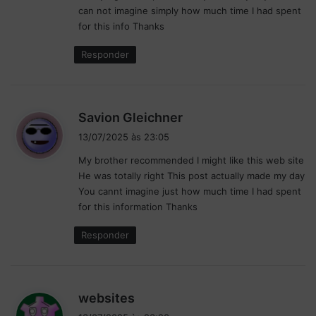
can not imagine simply how much time I had spent
:
for this info Thanks
Responder
d
Savion Gleichner
i
13/07/2025 às 23:05
s
My brother recommended I might like this web site
s
He was totally right This post actually made my day
e
You cannt imagine just how much time I had spent
:
for this information Thanks
Responder
d
websites
i