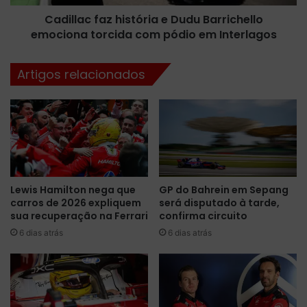
g
f
o
Cadillac faz história e Dudu Barrichello
a
s
emociona torcida com pódio em Interlagos
z
e
h
c
i
Artigos relacionados
o
s
n
t
q
ó
u
r
i
i
s
a
t
e
a
D
Lewis Hamilton nega que
GP do Bahrein em Sepang
v
u
carros de 2026 expliquem
será disputado à tarde,
i
d
sua recuperação na Ferrari
confirma circuito
t
u
ó
6 dias atrás
6 dias atrás
B
r
a
i
r
a
r
m
i
a
c