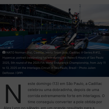
X
e-
mail
NATO Norman (fra), Cadillac Hertz Team Jota, Cadillac V-Series.R #12,
Hypercar, portrait celebrating his win during the Rolex 6 Hours of Sao Paulo
2025, 5th round of the 2025 FIA World Endurance Championship, from July 11
to 13, 2025 on the Interlagos Circuit in Sao Paulo, Brazil - Photo Julien
Delfosse / DPPI
N
este domingo (13) em São Paulo, a Cadillac
celebrou uma dobradinha, depois de uma
corrida extremamente forte em Interlagos. O
time conseguiu converter a pole obtida por
Alex Lynn no sábado, em um grande resultado para a