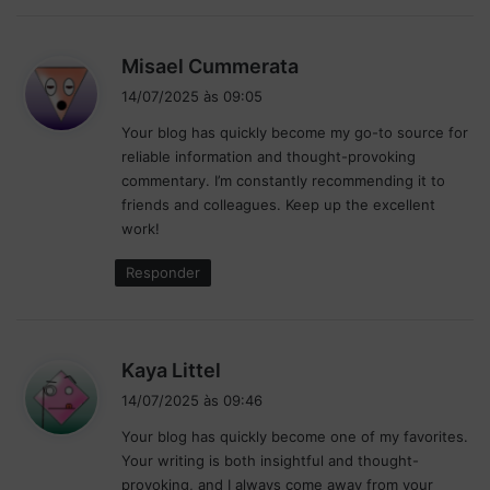
d
Misael Cummerata
i
14/07/2025 às 09:05
s
Your blog has quickly become my go-to source for
s
reliable information and thought-provoking
e
commentary. I’m constantly recommending it to
:
friends and colleagues. Keep up the excellent
work!
Responder
d
Kaya Littel
i
14/07/2025 às 09:46
s
Your blog has quickly become one of my favorites.
s
Your writing is both insightful and thought-
e
provoking, and I always come away from your