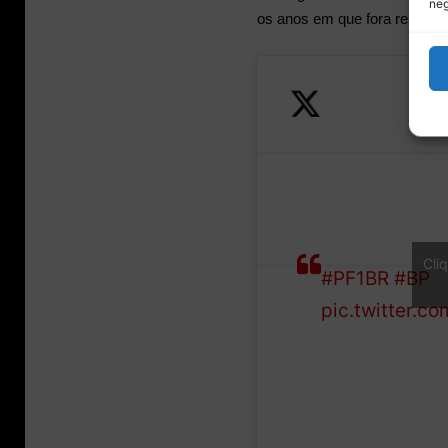
neg
os anos em que fora realizad
Eu sou muito 
corrida deste
Cli
#PF1BR
#BP
pic.twitter.