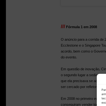
lll
Fórmula 1 em 2008
O anúncio para a corrida de 
Ecclestone e o Singapore T
acordo, bem como o Governo 
do evento.
Em questão de inovação, Ci
o segundo lugar a sediar o ev
que ela precisava se adequar
ser cercado por refletores, 
Par
arm
tec
Em 2008 no primeiro evento, 
exc
conseguiram vender todos. 