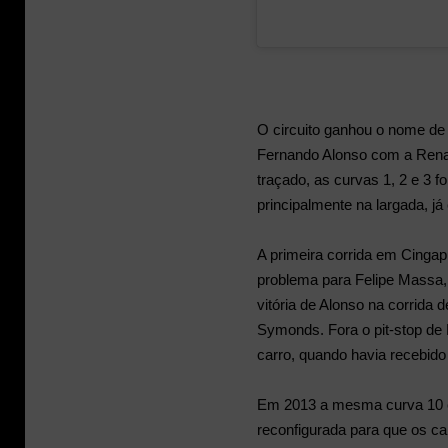
O circuito ganhou o nome de 
Fernando Alonso com a Rena
traçado, as curvas 1, 2 e 3 
principalmente na largada, já
A primeira corrida em Cinga
problema para Felipe Massa, 
vitória de Alonso na corrida d
Symonds. Fora o pit-stop d
carro, quando havia recebido 
Em 2013 a mesma curva 10 o
reconfigurada para que os c