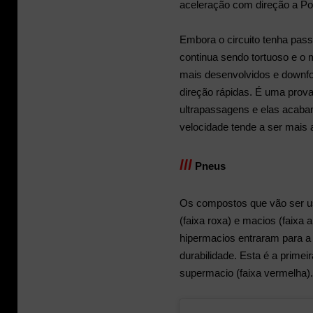
aceleração com direção a Po
Embora o circuito tenha pass
continua sendo tortuoso e o 
mais desenvolvidos e downfo
direção rápidas. É uma prov
ultrapassagens e elas acabam
velocidade tende a ser mais a
lll
Pneus
Os compostos que vão ser us
(faixa roxa) e macios (faixa 
hipermacios entraram para a 
durabilidade. Esta é a primeir
supermacio (faixa vermelha).