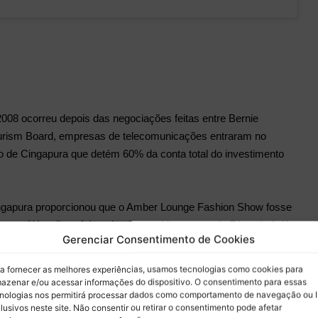
2008 ocorreu depois das negociações feitas entre Bernie
ourism Board, empresas de telecomunicações entraram no
de Cingapura que detém 60% da conta total do investimento
ngapura proporcionou que o Amber Lounge Fashion Show fosse
ento. Além disso foi a primeira corrida noturna da Fórmula 1, já
Gerenciar Consentimento de Cookies
 ao horário Europeu de transmissão. O circuito precisou então
1600 segundo dados do globoesporte.com.
a fornecer as melhores experiências, usamos tecnologias como cookies para
azenar e/ou acessar informações do dispositivo. O consentimento para essas
nologias nos permitirá processar dados como comportamento de navegação ou 
foram colocados 110 mil ingressos a disposição do público e
lusivos neste site. Não consentir ou retirar o consentimento pode afetar
Esse Grande Prêmio costuma ter um grande público em todos