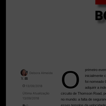
O
primeiro eve
Debora Almeida
inicialmente
F
M
foi nomeado 
o
a
13/09/2018
adquirir a in
l
n
Última Atualização
circuito de Thomson Road, 
l
d
13/09/2018
o
e
no mundo: a falta de segura
w
u
esses templos da velocidade
0