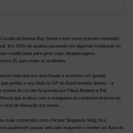
Circuito da Marina Bay Street e teve como primeiro vencedor,
ult. Em 2009 ele acabou passando por algumas mudanças no
foram modificadas para gerar mais ultrapassagens,
 curva 10, para evitar os acidentes.
pura foi marcada por uma fraude e acarretou um grande
que perdeu o seu título no GP do Brasil tempos depois – a
e estreia do circuito foi armada por Flávio Briatore e Pat
e Massa que acabou com a mangueira de combustível presa ao
o sinal de liberação dos boxes.
u mais conhecida como chicane Singapura Sling, fora
arros pudessem passar pelo lado esquerdo e manter um fluxo de