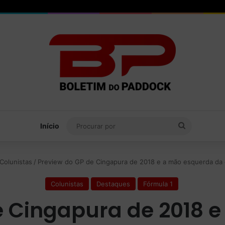
Procurar
Início
por
Colunistas
/
Preview do GP de Cingapura de 2018 e a mão esquerda da 
Colunistas
Destaques
Fórmula 1
e Cingapura de 2018 