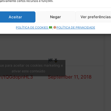
ativamente certos recursos e funções.
o.
Aceitar
Negar
Ver preferências
POLÍTICA DE COOKIES
POLÍTICA DE PRIVACIDADE
apaixonada pela
— Deborah Almeida
 final de semana <3
que para aceitar os cookies marketing e
(@DehFlowers)
ativar este conteúdo
com/tQGdopnHL3
September 11, 2018