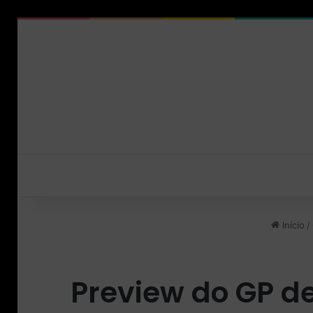
Início
/
Preview do GP d