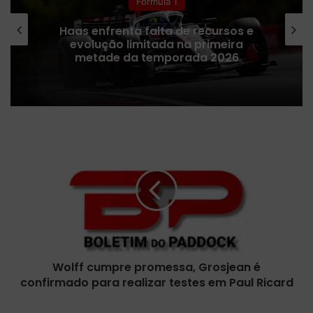
Fórmula 1
Receita da Fórmula 1 despenca após
cancelamentos da provas no Oriente
Médio, revela Liberty Media
W
o
l
f
f
c
u
m
p
Wolff cumpre promessa, Grosjean é
r
confirmado para realizar testes em Paul Ricard
e
p
r
F