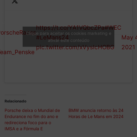
y the force
Details:
— W
 with you…
https://t.co/YA1VQbcZPa
#WEC
(@FI
orscheRaces
Clique para aceitar os cookies marketing e
#LeMans24
May 4
ativar este conteúdo
pic.twitter.com/xVyslcHOBG
2021
eam_Penske
.
Relacionado
Porsche deixa o Mundial de
BMW anuncia retorno às 24
Endurance no fim do ano e
Horas de Le Mans em 2024
redireciona foco para o
IMSA e a Fórmula E