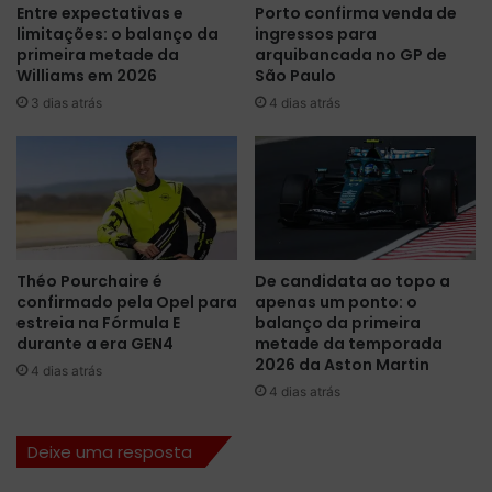
Entre expectativas e
Porto confirma venda de
r
d
limitações: o balanço da
ingressos para
m
e
primeira metade da
arquibancada no GP de
a
d
Williams em 2026
São Paulo
d
u
3 dias atrás
4 dias atrás
o
ç
p
ã
a
o
r
d
a
e
r
e
e
n
a
e
Théo Pourchaire é
De candidata ao topo a
l
r
confirmado pela Opel para
apenas um ponto: o
i
g
estreia na Fórmula E
balanço da primeira
z
i
durante a era GEN4
metade da temporada
a
a
2026 da Aston Martin
4 dias atrás
r
p
4 dias atrás
t
a
e
r
Deixe uma resposta
s
a
t
e