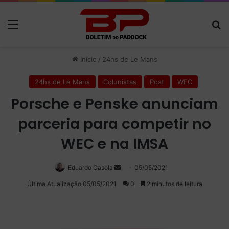
Menu
P
Início
/
24hs de Le Mans
24hs de Le Mans
Colunistas
Post
WEC
Porsche e Penske anunciam
parceria para competir no
WEC e na IMSA
Eduardo Casola
Mande
05/05/2021
um
Última Atualização 05/05/2021
0
2 minutos de leitura
e-
mail